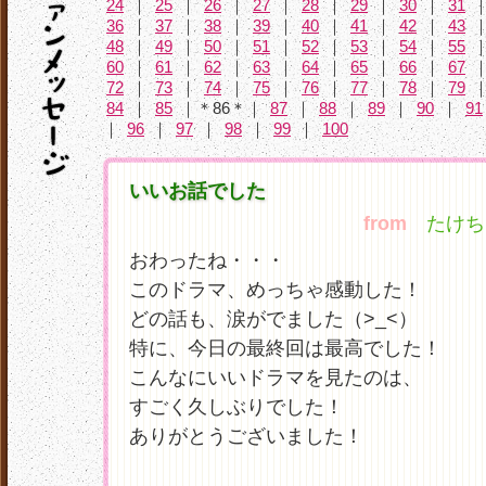
24
｜
25
｜
26
｜
27
｜
28
｜
29
｜
30
｜
31
36
｜
37
｜
38
｜
39
｜
40
｜
41
｜
42
｜
43
48
｜
49
｜
50
｜
51
｜
52
｜
53
｜
54
｜
55
60
｜
61
｜
62
｜
63
｜
64
｜
65
｜
66
｜
67
72
｜
73
｜
74
｜
75
｜
76
｜
77
｜
78
｜
79
84
｜
85
｜＊86＊｜
87
｜
88
｜
89
｜
90
｜
91
｜
96
｜
97
｜
98
｜
99
｜
100
いいお話でした
from
たけちャ
おわったね・・・
このドラマ、めっちゃ感動した！
どの話も、涙がでました（>_<）
特に、今日の最終回は最高でした！
こんなにいいドラマを見たのは、
すごく久しぶりでした！
ありがとうございました！