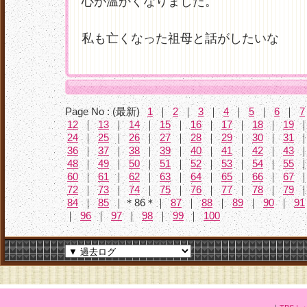
心が温かくなりました。
私も亡くなった祖母と話がしたいな
Page No : (最新)
1
｜
2
｜
3
｜
4
｜
5
｜
6
｜
7
12
｜
13
｜
14
｜
15
｜
16
｜
17
｜
18
｜
19
24
｜
25
｜
26
｜
27
｜
28
｜
29
｜
30
｜
31
36
｜
37
｜
38
｜
39
｜
40
｜
41
｜
42
｜
43
48
｜
49
｜
50
｜
51
｜
52
｜
53
｜
54
｜
55
60
｜
61
｜
62
｜
63
｜
64
｜
65
｜
66
｜
67
72
｜
73
｜
74
｜
75
｜
76
｜
77
｜
78
｜
79
84
｜
85
｜＊86＊｜
87
｜
88
｜
89
｜
90
｜
91
｜
96
｜
97
｜
98
｜
99
｜
100