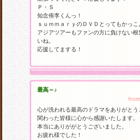
Ｐ・Ｓ
知念侑李くんっ！
ｓｕｍｍａｒｙのＤＶＤとってもかっこ
アジアツアーもファンの方に負けない根
いね。
応援してまする！
最高～♪
fro
心が洗われる最高のドラマをありがとう
関わった皆様に心から感謝いたします。
本当にありががとうございました。
お疲れ様でした！