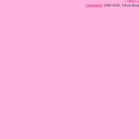
｜
TBSト
Copyright
©
1995-2026, Tokyo Broad