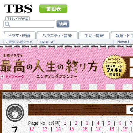
Page No : (最新)
1
｜
2
｜
3
｜
4
｜
5
｜
6
｜
7
12
｜
13
｜
14
｜
15
｜
16
｜
17
｜
18
｜
19