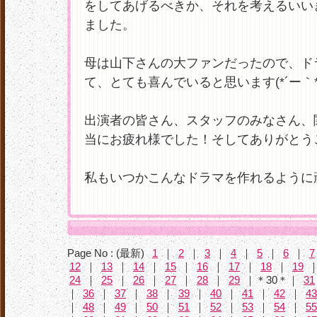
をしてあげるべきか、それを考えるいい
ました。
母は山下さんの大ファンだったので、ド
て、とても喜んでいると思います(*´ー｀*
出演者の皆さん、スタッフのみなさん、
当にお疲れ様でした！そしてありがとう
私もいつかこんなドラマを作れるように頑張
Page No : (最新)
1
｜
2
｜
3
｜
4
｜
5
｜
6
｜
7
12
｜
13
｜
14
｜
15
｜
16
｜
17
｜
18
｜
19
24
｜
25
｜
26
｜
27
｜
28
｜
29
｜＊30＊｜
31
｜
36
｜
37
｜
38
｜
39
｜
40
｜
41
｜
42
｜
43
｜
48
｜
49
｜
50
｜
51
｜
52
｜
53
｜
54
｜
55