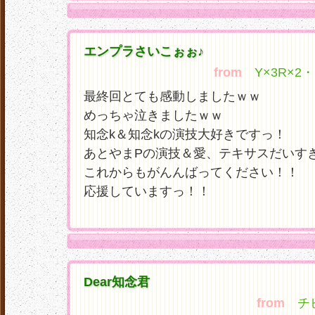
エンプラさいこぉぉ♪
from
Y×3R×2・
最終回とても感動しましたｗｗ
めっちゃ泣きましたｗｗ
知念k＆知念kの演技大好きですっ！
あとやまPの演技＆愛、テキサスだいす
これからもがんんばってください！！
応援していますっ！！
Dear知念君
from
チビー