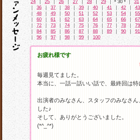
24
｜
25
｜
26
｜
27
｜
28
｜
29
｜＊30＊｜
31
｜
36
｜
37
｜
38
｜
39
｜
40
｜
41
｜
42
｜
43
｜
48
｜
49
｜
50
｜
51
｜
52
｜
53
｜
54
｜
55
｜
60
｜
61
｜
62
｜
63
｜
64
｜
65
｜
66
｜
67
｜
72
｜
73
｜
74
｜
75
｜
76
｜
77
｜
78
｜
79
｜
84
｜
85
｜
86
｜
87
｜
88
｜
89
｜
90
｜
91
｜
96
｜
97
｜
98
｜
99
｜
100
お疲れ様です
毎週見てました。
本当に、一話一話いい話で、最終回は特
出演者のみなさん、スタッフのみなさん
した♪
そして、ありがとうございました。
(*^_^*)