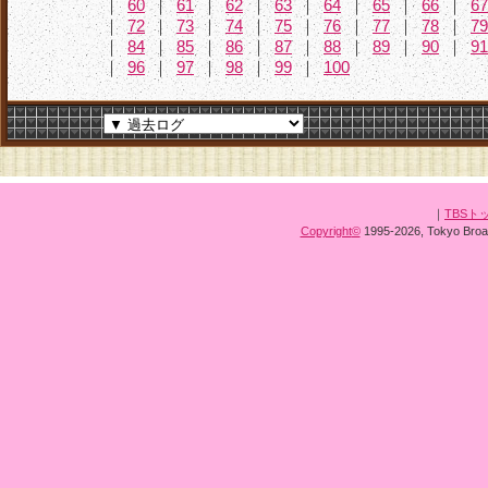
｜
60
｜
61
｜
62
｜
63
｜
64
｜
65
｜
66
｜
67
｜
72
｜
73
｜
74
｜
75
｜
76
｜
77
｜
78
｜
79
｜
84
｜
85
｜
86
｜
87
｜
88
｜
89
｜
90
｜
91
｜
96
｜
97
｜
98
｜
99
｜
100
｜
TBSト
Copyright
©
1995-2026, Tokyo Broad