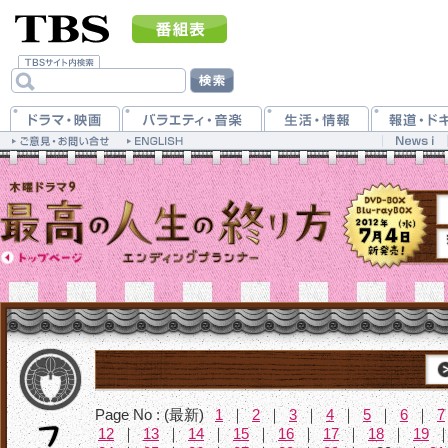
Page No : (最新)
1
｜
2
｜
3
｜
4
｜
5
｜
6
｜
7
12
｜
13
｜
14
｜
15
｜
16
｜
17
｜
18
｜
19