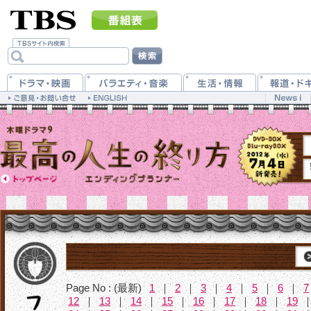
Page No : (最新)
1
｜
2
｜
3
｜
4
｜
5
｜
6
｜
7
12
｜
13
｜
14
｜
15
｜
16
｜
17
｜
18
｜
19