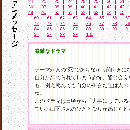
24
｜
25
｜
26
｜
27
｜
28
｜
29
｜
30
｜
31
36
｜
37
｜
38
｜
39
｜
40
｜
41
｜
42
｜
43
48
｜
49
｜
50
｜
51
｜
52
｜
53
｜
54
｜
55
｜
60
｜
61
｜
62
｜
63
｜
64
｜
65
｜
66
｜
67
｜
72
｜
73
｜
74
｜
75
｜
76
｜
77
｜
78
｜
79
｜
84
｜
85
｜
86
｜
87
｜
88
｜
89
｜
90
｜
91
｜
96
｜
97
｜
98
｜
99
｜
100
素敵なドラマ
テーマが人の“死”でありながら前向きに
自分が忘れられてしまう恐怖、皆と会え
も、例え死んでも自分の生きた証は人の
ね。
このドラマは日頃から「大事にしている
ている山下さんのひととなりが感じられ