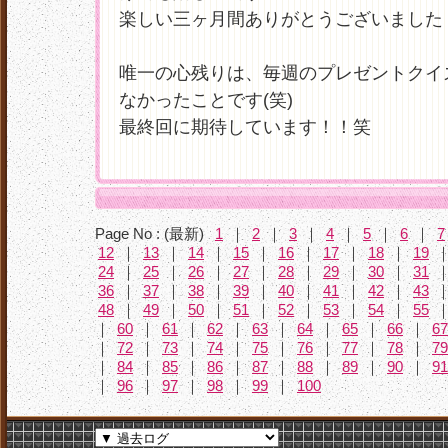
楽しい三ヶ月間ありがとうございました
唯一の心残りは、毎週のプレゼントクイ
なかったことです(笑)
最終回に期待しています！！笑
Page No : (最新)
1
｜
2
｜
3
｜
4
｜
5
｜
6
｜
7
12
｜
13
｜
14
｜
15
｜
16
｜
17
｜
18
｜
19
24
｜
25
｜
26
｜
27
｜
28
｜
29
｜
30
｜
31
36
｜
37
｜
38
｜
39
｜
40
｜
41
｜
42
｜
43
48
｜
49
｜
50
｜
51
｜
52
｜
53
｜
54
｜
55
｜
60
｜
61
｜
62
｜
63
｜
64
｜
65
｜
66
｜
67
｜
72
｜
73
｜
74
｜
75
｜
76
｜
77
｜
78
｜
79
｜
84
｜
85
｜
86
｜
87
｜
88
｜
89
｜
90
｜
91
｜
96
｜
97
｜
98
｜
99
｜
100