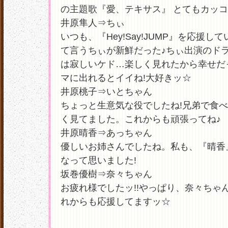
の主題歌『愛、テキサス』 とてもカッコ
井原隼人⇒ちぃ
いつも、『Hey!Say!JUMP』を応援
て言うちぃが新鮮だった♪ちぃ出演のド
は寂しいケド…楽しく見れたから幸せだ
マに出れるとイイね!大好きッ☆
井原桃子⇒いとちゃん
ちょっと生意気な役でしたね!兄弟で食
く見てました。これからも頑張ってね♪
井原晴香⇒あっちゃん
優しいお姉さんでしたね。私も、『晴香
なって思いました!
坂巻優樹⇒奈々ちゃん
お疲れ様でしたッ!!やっぱり、奈々ちゃ
れからも応援してますッ☆