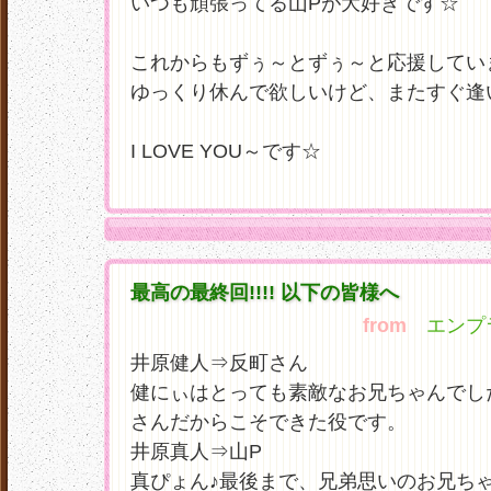
いつも頑張ってる山Pが大好きです☆
これからもずぅ～とずぅ～と応援してい
ゆっくり休んで欲しいけど、またすぐ逢いた
I LOVE YOU～です☆
最高の最終回!!!! 以下の皆様へ
from
エンプラ☆
井原健人⇒反町さん
健にぃはとっても素敵なお兄ちゃんでし
さんだからこそできた役です。
井原真人⇒山P
真ぴょん♪最後まで、兄弟思いのお兄ちゃん