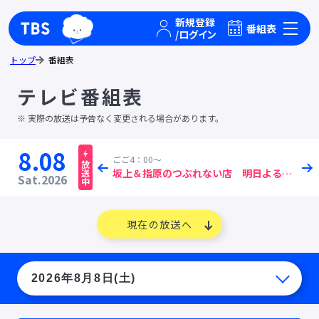
TBSグループキャラクター『ワクティ』
TBSテレビ｜ときめくときを。
番組表
トップ
番組表
テレビ番組表
実際の放送は予告なく変更される場合があります。
8.08
ごご4：00～
ごご
放送中
THE鬼タイジ【今夜７時〜真夏2時間SP！VIVANT大物俳優＆M!LKが参戦】
[字]
坂上＆指原のつぶれない店 明日よる７時ワークマン・串カツ田中・サブウェイが超進化
報道
Sat.
2026
現在の放送へ