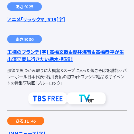
あさ 9：25
アニメ「リラックマ」＃19
[字]
あさ 9：30
王様のブランチ
[字]
高橋文哉＆櫻井海音＆高橋恭平が生
出演▽夏に行きたい栃木・那須！
那須で魚つかみ取りに大興奮＆スープに入った焼きそばを堪能▽バ
レーボール日本代表・石川真佑の初フォトブック▽絶品餃子イベン
トを特集▽映画「ブルーロック」
ひる 11：45
ＪＮＮニュース
[字]