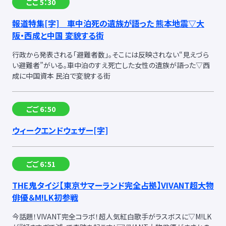
ごご 5：30
報道特集
[字]
車中泊死の遺族が語った 熊本地震▽大
阪・西成と中国 変貌する街
行政から発表される「避難者数」。そこには反映されない“見えづら
い避難者”がいる。車中泊のすえ死亡した女性の遺族が語った▽西
成に中国資本 民泊で変貌する街
ごご 6：50
ウィークエンドウェザー
[字]
ごご 6：51
THE鬼タイジ【東京サマーランド完全占拠】VIVANT超大物
俳優＆M!LK初参戦
今話題！VIVANT完全コラボ！超人気紅白歌手がラスボスに▽M!LK