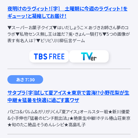
夜明けのラヴィット！
[字]
土曜朝に今週のラヴィット！を
ギューッ！と凝縮してお届け！
▼スーパーお菓子クイズ▼はいだしょうこ×あづきお姉さん夢のコ
ラボ▼私物センス無し王は誰だ？兎・きょん一騎打ち▼5つの画像が
表す有名人は？▼ビリビリ川柳伝言ゲーム
あさ 7：30
サタプラ
[字]
試して夏アイス★東京で雲海!?小野花梨が生
中継★猛暑を快適に過ごす裏ワザ
パピコ&パルム&ガリガリくん『夏アイス』オールスター戦★新川優愛
&小手伸也『猛暑のピンチ脱出法』★絶景生中継!ホテル椿山荘東京
★旬のたこ絶品そうめんレシピ★高島礼子