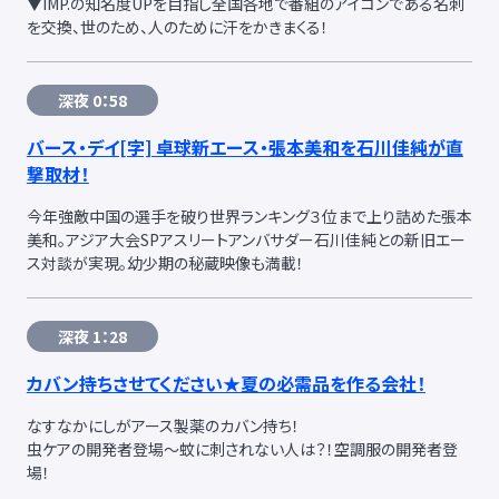
▼IMP.の知名度UPを目指し全国各地で番組のアイコンである名刺
を交換、世のため、人のために汗をかきまくる！
深夜 0：58
バース・デイ
[字]
卓球新エース・張本美和を石川佳純が直
撃取材！
今年強敵中国の選手を破り世界ランキング３位まで上り詰めた張本
美和。アジア大会SPアスリートアンバサダー石川佳純との新旧エー
ス対談が実現。幼少期の秘蔵映像も満載！
深夜 1：28
カバン持ちさせてください★夏の必需品を作る会社！
なすなかにしがアース製薬のカバン持ち！
虫ケアの開発者登場〜蚊に刺されない人は？！空調服の開発者登
場！