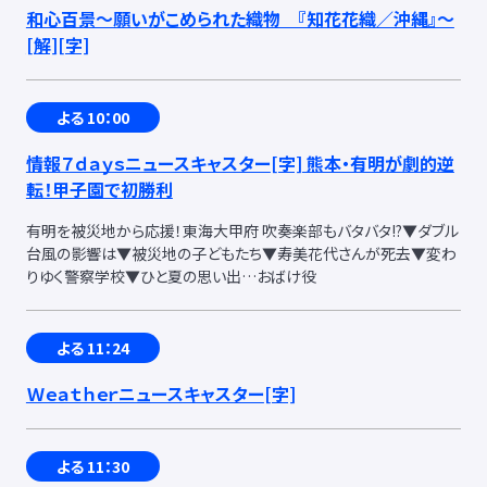
和心百景〜願いがこめられた織物 『知花花織／沖縄』〜
[解]
[字]
よる 10：00
情報７ｄａｙｓニュースキャスター
[字]
熊本・有明が劇的逆
転！甲子園で初勝利
有明を被災地から応援！東海大甲府 吹奏楽部もバタバタ!?▼ダブル
台風の影響は▼被災地の子どもたち▼寿美花代さんが死去▼変わ
りゆく警察学校▼ひと夏の思い出…おばけ役
よる 11：24
Ｗｅａｔｈｅｒニュースキャスター
[字]
よる 11：30