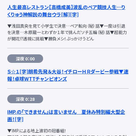
人生最高レストラン【高橋成美】波乱のペア競技人生…り
くりゅう神解説の舞台ウラ
[解]
[字]
▼浅田真央を見て小学生で決意…ペア転向（秘）話▼一度は引退
を決意…木原龍一とわずか１年で挑んだソチ五輪（秘）話▼超能力
が開花!?透視に挑戦▼勝負メシ！ぶっかけうどん
深夜 0：00
Ｓ☆１
[字]
朗希先発＆大谷！イチローＨＲダービー参戦▼速
報！卓球WTTチャンピオンズ
深夜 0：28
IMP.の「できません」は言いません 夏休み特別編大型企
画！
[字]
▼IMP.による地上波初の冠番組！