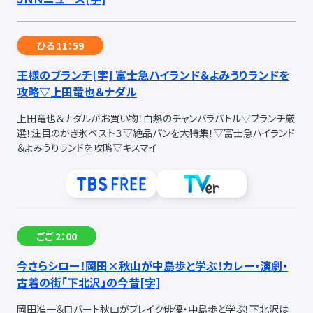
ひる 11：59
王様のブランチ
[字]
富士急ハイランド＆よみうりランドを
攻略▽上田竜也＆ナダル
上田竜也＆ナダルがお買い物！白熱のチャンバラバトル▽ブランチ厳
選！注目のかき氷ベスト３▽絶品パンを大特集！▽富士急ハイランド
＆よみうりランドを攻略▽キスマイ
ごご 2：00
今さらシロー！岡田×秋山が中島歩と学ぶ！カレー・演劇・
古着の街「下北沢」の今昔
[字]
岡田准一＆ロバート秋山がブレイク俳優・中島歩と学ぶ！下北沢は