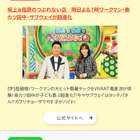
坂上＆指原のつぶれない店 明日よる７時ワークマン・串
カツ田中・サブウェイが超進化
[字]
超破格！ワークマンの大ヒット酷暑テックをVIVANT竜星涼が体
験！串カツ田中が子ども喜ぶ超進化!?今やサブウェイはタッチパネ
ル!?カプリチョーザでやす子がバイト！
公式サイトへ