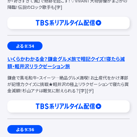
が『好きすぎて滅』で奇跡を起こす！▽VIVANT大物俳優がまさかの
降臨！伝説のロック歌手も
[字]
よる 8：54
いくらかわかる金？鎌倉グルメ旅で暗記クイズ！寝たら減
額・軽井沢リラクゼーション旅
鎌倉で黒毛和牛・スイーツ…絶品グルメ満喫！お土産代をかけ澤部
が記憶力クイズに挑戦★軽井沢の極上リラクゼーションで寝たら賞
金減額！杉山アナは眠気に耐えられる？
[字]
[デ]
よる 9：56