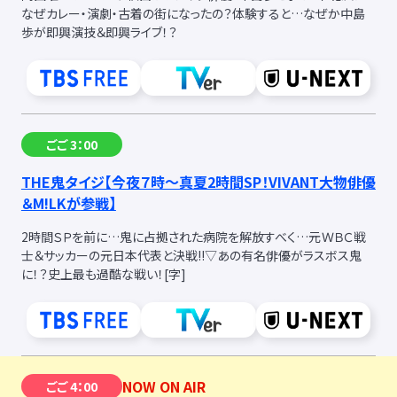
なぜカレー・演劇・古着の街になったの？体験すると…なぜか中島
歩が即興演技＆即興ライブ！？
ごご 3：00
THE鬼タイジ【今夜７時〜真夏2時間SP！VIVANT大物俳優
＆M!LKが参戦】
2時間ＳＰを前に…鬼に占拠された病院を解放すべく…元ＷＢＣ戦
士＆サッカーの元日本代表と決戦!!▽あの有名俳優がラスボス鬼
に！？史上最も過酷な戦い！
[字]
NOW ON AIR
ごご 4：00