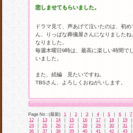
悲しませてもらいました。
ドラマ見て、声あげて泣いたのは、初め
ん、りっぱな葬儀屋さんになりましたね
なりました。
毎週木曜日9時は、最高に楽しい時間で
いました。
また、続編 見たいですね。
TBSさん、よろしくおねがいします。
Page No : (最新)
1
｜
2
｜
3
｜
4
｜
5
｜
6
｜
7
12
｜
13
｜
14
｜
15
｜
16
｜
17
｜
18
｜
19
24
｜
25
｜
26
｜
27
｜
28
｜
29
｜
30
｜
31
36
｜
37
｜
38
｜
39
｜
40
｜
41
｜
42
｜
43