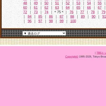
48
｜
49
｜
50
｜
51
｜
52
｜
53
｜
54
｜
55
60
｜
61
｜
62
｜
63
｜
64
｜
65
｜
66
｜
67
72
｜
73
｜
74
｜＊75＊｜
76
｜
77
｜
78
｜
79
｜
84
｜
85
｜
86
｜
87
｜
88
｜
89
｜
90
｜
91
｜
96
｜
97
｜
98
｜
99
｜
100
｜
TBSト
Copyright
©
1995-2026, Tokyo Broad