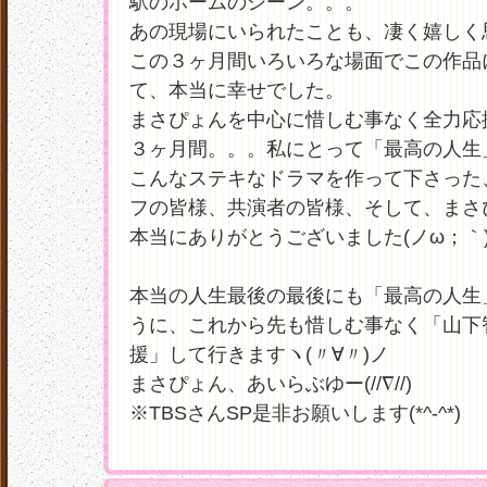
駅のホームのシーン。。。
あの現場にいられたことも、凄く嬉しく思い
この３ヶ月間いろいろな場面でこの作品
て、本当に幸せでした。
まさぴょんを中心に惜しむ事なく全力応
３ヶ月間。。。私にとって「最高の人生
こんなステキなドラマを作って下さった
フの皆様、共演者の皆様、そして、まさぴょ
本当にありがとうございました(ノω；｀
本当の人生最後の最後にも「最高の人生
うに、これから先も惜しむ事なく「山下
援」して行きますヽ(〃∀〃)ノ
まさぴょん、あいらぶゆー(//∇//)
※TBSさんSP是非お願いします(*^-^*)