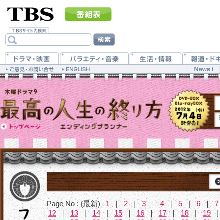
Page No : (最新)
1
｜
2
｜
3
｜
4
｜
5
｜
6
｜
7
12
｜
13
｜
14
｜
15
｜
16
｜
17
｜
18
｜
19