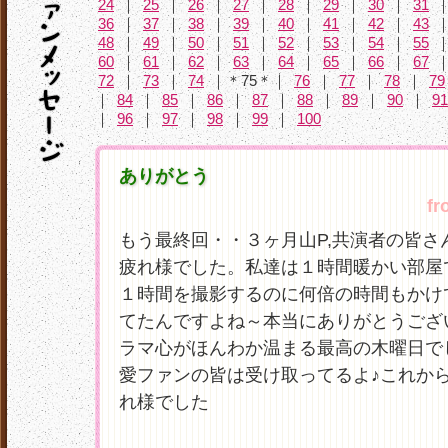
24
｜
25
｜
26
｜
27
｜
28
｜
29
｜
30
｜
31
36
｜
37
｜
38
｜
39
｜
40
｜
41
｜
42
｜
43
48
｜
49
｜
50
｜
51
｜
52
｜
53
｜
54
｜
55
60
｜
61
｜
62
｜
63
｜
64
｜
65
｜
66
｜
67
72
｜
73
｜
74
｜＊75＊｜
76
｜
77
｜
78
｜
79
｜
84
｜
85
｜
86
｜
87
｜
88
｜
89
｜
90
｜
91
｜
96
｜
97
｜
98
｜
99
｜
100
ありがとう
fr
もう最終回・・３ヶ月山P,共演者の皆さ
疲れ様でした。私達は１時間暖かい部屋
１時間を撮影するのに何倍の時間もかけ
てたんですよね～本当にありがとうござ
ラマ心がほんわか温まる最高の木曜日で
愛ファンの皆は受け取ってるよ♪これか
れ様でした