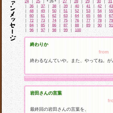
24
｜
25
｜＊26＊｜
27
｜
28
｜
29
｜
30
｜
31
｜
36
｜
37
｜
38
｜
39
｜
40
｜
41
｜
42
｜
43
｜
48
｜
49
｜
50
｜
51
｜
52
｜
53
｜
54
｜
55
｜
60
｜
61
｜
62
｜
63
｜
64
｜
65
｜
66
｜
67
｜
72
｜
73
｜
74
｜
75
｜
76
｜
77
｜
78
｜
79
｜
84
｜
85
｜
86
｜
87
｜
88
｜
89
｜
90
｜
91
｜
96
｜
97
｜
98
｜
99
｜
100
終わりか
from
よ
終わるなんていや。また、やってね。が
岩田さんの言葉
fr
最終回の岩田さんの言葉を、