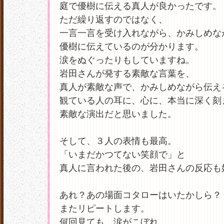
庭で優樹に伝える真人が良かったです。
ただ繰り返すのではなく、
一言一言を受け入れながら、かみしめな
優樹に伝えているのが分かります。
涙をぬぐったりもしていますね。
岩田さんが発する素敵な言葉を、
真人が素敵な声で、かみしめながら伝え
観ている人の耳に、心に、本当に深く刻
素敵な演出だと思いました。
そして、３人の表情も最高。
「いまだかつてない笑顔で」と
真人に言われた後の、岩田さんの反応も
あれ？あの場面コタローはいたかしら？
またリピートします。
何回見ても、涙がこぼれ、