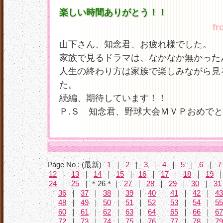
楽しい時間ありがとう！！
fr
山下さん、知念君、お疲れ様でした。
家族で見るドラマは、なかなか無かった
人生の終わり方は家族で楽しみながら見
た。
続編、期待しています！！
Ｐ.Ｓ 知念君、野球大会ＭＶＰおめで
Page No : (最新)
1
｜
2
｜
3
｜
4
｜
5
｜
6
｜
7
12
｜
13
｜
14
｜
15
｜
16
｜
17
｜
18
｜
19
24
｜
25
｜＊26＊｜
27
｜
28
｜
29
｜
30
｜
31
｜
36
｜
37
｜
38
｜
39
｜
40
｜
41
｜
42
｜
43
｜
48
｜
49
｜
50
｜
51
｜
52
｜
53
｜
54
｜
55
｜
60
｜
61
｜
62
｜
63
｜
64
｜
65
｜
66
｜
67
｜
72
｜
73
｜
74
｜
75
｜
76
｜
77
｜
78
｜
79