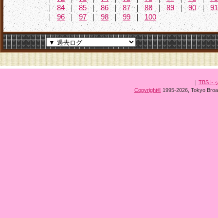
｜
84
｜
85
｜
86
｜
87
｜
88
｜
89
｜
90
｜
91
｜
96
｜
97
｜
98
｜
99
｜
100
｜
TBSト
Copyright
©
1995-2026, Tokyo Broad