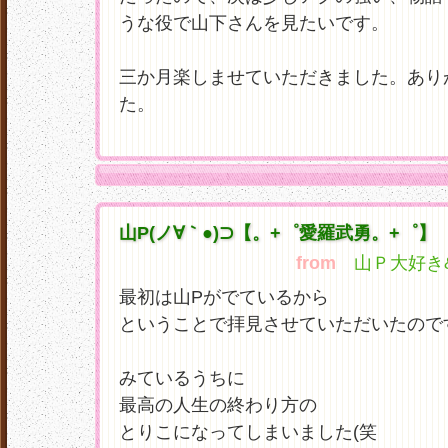
うな役で山下さんを見たいです。
三か月楽しませていただきました。あり
た。
山P(ノ∀｀●)⊃【。+゜愛羅武勇。+゜】
from
山Ｐ大好き&#1
最初は山Pがでているから
ということで拝見させていただいたので
みているうちに
最高の人生の終わり方の
とりこになってしまいました(笑