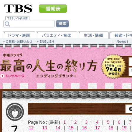
Page No : (最新)
1
｜
2
｜
3
｜
4
｜
5
｜
6
｜
7
12
｜
13
｜
14
｜
15
｜
16
｜
17
｜
18
｜
19