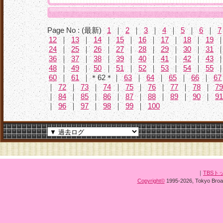
Page No : (最新)
1
｜
2
｜
3
｜
4
｜
5
｜
6
｜
7
12
｜
13
｜
14
｜
15
｜
16
｜
17
｜
18
｜
19
24
｜
25
｜
26
｜
27
｜
28
｜
29
｜
30
｜
31
36
｜
37
｜
38
｜
39
｜
40
｜
41
｜
42
｜
43
48
｜
49
｜
50
｜
51
｜
52
｜
53
｜
54
｜
55
60
｜
61
｜＊62＊｜
63
｜
64
｜
65
｜
66
｜
67
｜
72
｜
73
｜
74
｜
75
｜
76
｜
77
｜
78
｜
79
｜
84
｜
85
｜
86
｜
87
｜
88
｜
89
｜
90
｜
91
｜
96
｜
97
｜
98
｜
99
｜
100
｜
TBSト
Copyright
©
1995-2026, Tokyo Broad