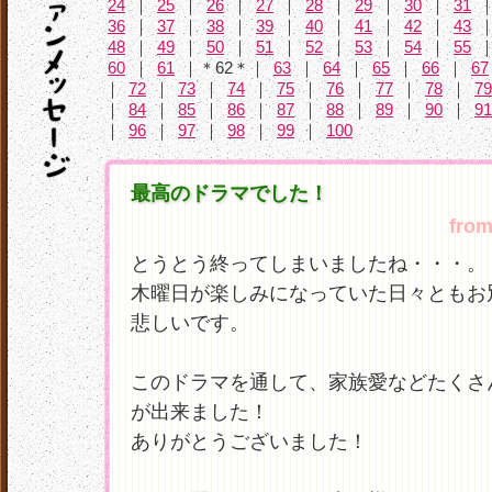
24
｜
25
｜
26
｜
27
｜
28
｜
29
｜
30
｜
31
36
｜
37
｜
38
｜
39
｜
40
｜
41
｜
42
｜
43
48
｜
49
｜
50
｜
51
｜
52
｜
53
｜
54
｜
55
60
｜
61
｜＊62＊｜
63
｜
64
｜
65
｜
66
｜
67
｜
72
｜
73
｜
74
｜
75
｜
76
｜
77
｜
78
｜
79
｜
84
｜
85
｜
86
｜
87
｜
88
｜
89
｜
90
｜
91
｜
96
｜
97
｜
98
｜
99
｜
100
最高のドラマでした！
fro
とうとう終ってしまいましたね・・・。
木曜日が楽しみになっていた日々ともお
悲しいです。
このドラマを通して、家族愛などたくさ
が出来ました！
ありがとうございました！