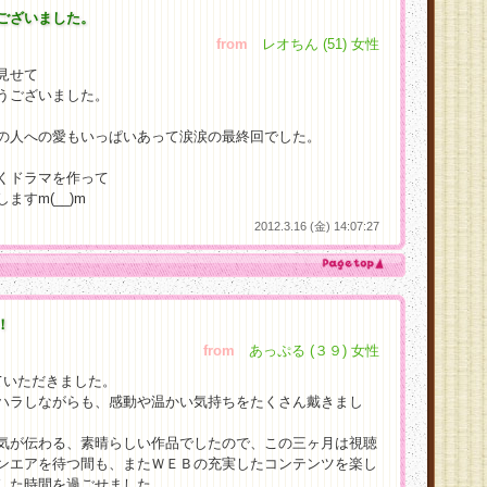
ございました。
from
レオちん (51) 女性
見せて
うございました。
の人への愛もいっぱいあって涙涙の最終回でした。
くドラマを作って
すm(__)m
2012.3.16 (金) 14:07:27
！
from
あっぷる (３９) 女性
ていただきました。
ハラしながらも、感動や温かい気持ちをたくさん戴きまし
気が伝わる、素晴らしい作品でしたので、この三ヶ月は視聴
ンエアを待つ間も、またＷＥＢの充実したコンテンツを楽し
した時間を過ごせました。