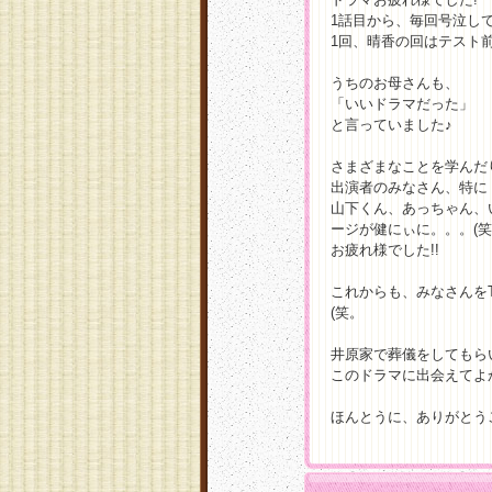
1話目から、毎回号泣して
1回、晴香の回はテスト
うちのお母さんも、
「いいドラマだった」
と言っていました♪
さまざまなことを学んだ
出演者のみなさん、特に
山下くん、あっちゃん、
ージが健にぃに。。。(笑
お疲れ様でした!!
これからも、みなさんを
(笑。
井原家で葬儀をしてもら
このドラマに出会えてよか
ほんとうに、ありがとう