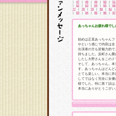
｜
47
｜
48
｜
49
｜
50
｜
51
｜
62
｜
63
｜
64
｜
65
｜
66
77
｜
78
｜
79
｜
80
｜
81
｜
93
｜
94
｜
95
｜
96
｜
97
あっちゃんお疲れ様でし
始めは正直あっちゃんフ
やという感じで内容は全
出演者の方も皆魅力的で
持ちました。反町さん榮
したし大野さんをこのド
そして、あっちゃん。本
す。あっちゃんはどんど
とても楽しい。本当に井
してではなく完全に女優
様でした。特に第７話は
本当にありがとうござい