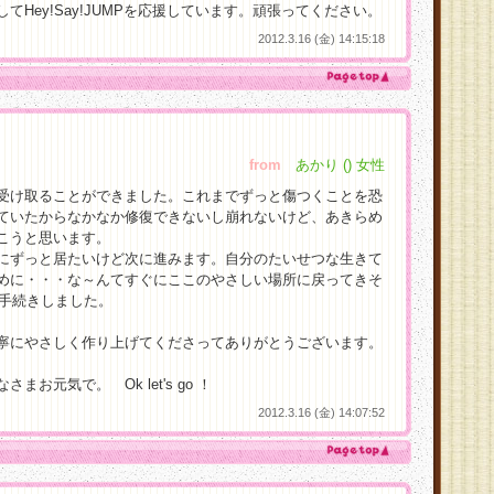
てHey!Say!JUMPを応援しています。頑張ってください。
2012.3.16 (金) 14:15:18
from
あかり () 女性
受け取ることができました。これまでずっと傷つくことを恐
ていたからなかなか修復できないし崩れないけど、あきらめ
こうと思います。
にずっと居たいけど次に進みます。自分のたいせつな生きて
めに・・・な～んてすぐにここのやさしい場所に戻ってきそ
早速手続きしました。
寧にやさしく作り上げてくださってありがとうございます。
お元気で。 Ok let's go ！
2012.3.16 (金) 14:07:52