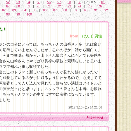
｜
52
｜
53
｜
54
｜
55
｜
56
｜
57
｜
58
｜
59
｜＊60＊｜
61
｜
67
｜
68
｜
69
｜
70
｜
71
｜
72
｜
73
｜
74
｜
75
｜
76
｜
｜
82
｜
83
｜
84
｜
85
｜
86
｜
87
｜
88
｜
89
｜
90
｜
91
｜
92
｜
98
｜
99
｜
100
た！
from
けん () 男性
ァンの自分にとっては、あっちゃんの出番さえ多ければ良い
く期待していませんでしたが、思いのほか１話から面白く、
、今まで興味が無かった山下さん知念さんにもとても好感を
倉さん山崎さんはやっぱり貫禄の演技で素晴らしいと思いま
ラマで知れた事も収穫でした。
当にこのドラマで新しいあっちゃんが見れて嬉しかったで
ん成長しているのが手に取るようにわかるので、応援してて
原晴香として入り込んで見れたし飾らない演技はアイドルと
の演技だったと思います。スタッフの皆さんも本当にお疲れ
、あっちゃんファンの中ではすでに宝物になっています。
ました！
2012.3.16 (金) 14:21:56