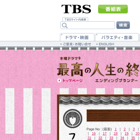
Page No : (最新)
1
｜
2
｜
3
｜
16
｜
17
｜
18
｜
19
｜
20
31
｜
32
｜
33
｜
34
｜
35