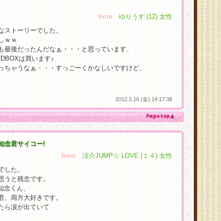
from
ゆりうす (12) 女性
なストーリーでした。
しｗｗ
も最後だったんだなぁ・・・と思っています、
DBOXは買います♪
っちゃうなぁ・・・すっごーくかなしいですけど、
2012.3.16 (金) 14:17:38
知念君サイコー!
from
涼介JUMP☆ LOVE (１４) 女性
でした。
思うと残念です。
ての知念くん、
君、両方大好きです。
たら涙が出ていて