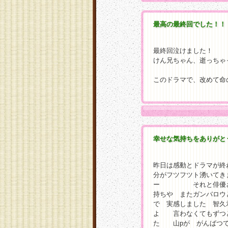
最高の最終回でした！！
最終回泣けました！
けん兄ちゃん、逝っちゃ
このドラマで、改めて命
幸せな気持ちをありがと
昨日は感動とドラマが終
分がフツフツト湧いてき
ー それと俳優さんや
持ちや またガンバロウ
で 実感しました 智久
よ 言わなくてもずつ
た 山pが がんばつ