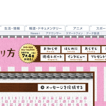
｜
4
｜
5
｜
6
｜
7
｜
8
｜
9
｜
10
｜
11
｜
12
｜
13
｜
14
｜
15
｜
21
｜
22
｜
23
｜
24
｜
25
｜
26
｜
27
｜
28
｜
29
｜
30
｜
｜
36
｜
37
｜
38
｜
39
｜
40
｜
41
｜
42
｜
43
｜
44
｜
45
｜
46