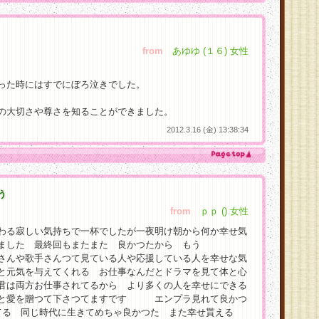
from
あゆゆ (１６) 女性
った時にはすでにぼろ泣きでした。
の大切さや尊さを知ることができました。
2012.3.16 (金) 13:38:34
う
from
ｐｐ () 女性
わる寂しい気持ちで一杯でしたが一夜明け朝から何か幸せ気
ました 最終回もまたまた 良かつたから もう
歌手さんつて見ている人や応援している人を幸せな気
と元気を与えてくれる お仕事なんだとドラマを見て体と心
君は両方お仕事されてるから より多くの人を幸せにできる
と愛を贈つて下さつてますです エンプラ見れて良かつ
てる 同じ時代に生きてめちゃ良かつた また幸せ貰える