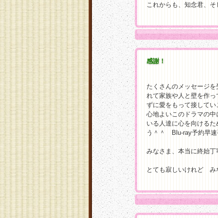
これからも、知念君、そし
感謝！
たくさんのメッセージを
れて家族や人と壁を作っ
ずに愛をもって接してい
心地よいこのドラマの中
いる人達に心を向けるた
う＾＾ Blu-ray予約
みなさま、本当に終始丁
とても寂しいけれど みなさま