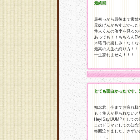
最終回
最初っから最後まで素敵
兄妹げんかもすごかった
隼人くんの侑李を見るの
あっでも！！もちろんDV
木曜日の楽しみ・なくな
最高の人生の終り方！！
一生忘れません！！！
とても面白かったです。
知念君、今までお疲れ様
もう隼人が見られないと
Hey!Say!JUMPとし
このドラマとしての知念
毎回泣きました。きずい
・・・。