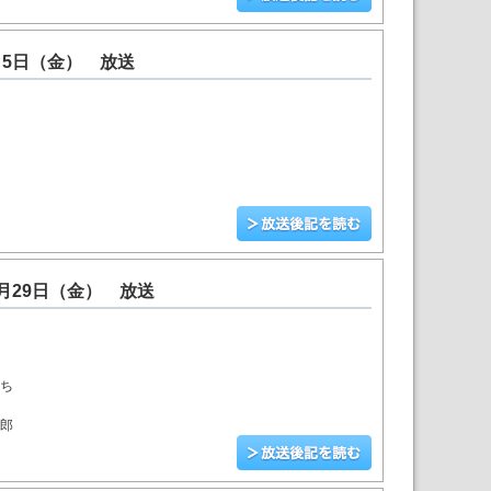
2月5日（金） 放送
 1月29日（金） 放送
もち
三郎