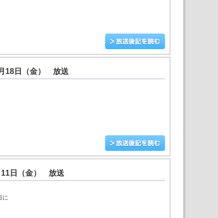
 3月18日（金） 放送
3月11日（金） 放送
日に