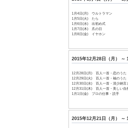
1月4日(月) ウルトラマン
1月5日(火) たら
1月6日(水) 出初め式
1月7日(木) 爪の日
1月8日(金) イヤホン
2015年12月28日（月） 
12月28日(月) 百人一首・恋のうた
12月29日(火) 百人一首・袖のうた
12月30日(水) 百人一首・清少納
12月31日(木) 百人一首・美しい自
1月1日(金) プロの仕事・読手
2015年12月21日（月） ～