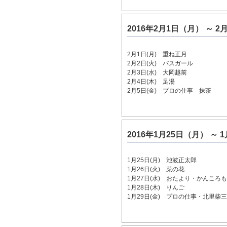
2016年2月1日（月） ～ 
2月1日(月) 重ね正月
2月2日(火) バスガール
2月3日(水) 大岡越前
2月4日(木) 足湯
2月5日(金) プロの仕事 抹茶
2016年1月25日（月） ～
1月25日(月) 池波正太郎
1月26日(火) 菜の花
1月27日(水) おたより・かんころ
1月28日(木) りんご
1月29日(金) プロの仕事・北里柴