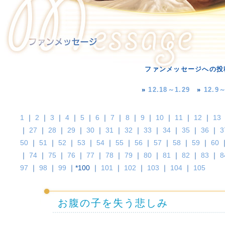
ファンメッセージへの投
»
12.18～1.29
»
12.9～
1
｜
2
｜
3
｜
4
｜
5
｜
6
｜
7
｜
8
｜
9
｜
10
｜
11
｜
12
｜
13
｜
27
｜
28
｜
29
｜
30
｜
31
｜
32
｜
33
｜
34
｜
35
｜
36
｜
3
50
｜
51
｜
52
｜
53
｜
54
｜
55
｜
56
｜
57
｜
58
｜
59
｜
60
｜
74
｜
75
｜
76
｜
77
｜
78
｜
79
｜
80
｜
81
｜
82
｜
83
｜
8
97
｜
98
｜
99
｜*100 ｜
101
｜
102
｜
103
｜
104
｜
105
お腹の子を失う悲しみ