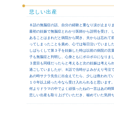
悲しい出産
８話の無脳症の話、自分の経験と重なり涙が止まり
最初の妊娠で無脳症とわかり医師から説明を受け、
あることはまれだと病院から聞き、夫からは忘れて
ってしまったことを責め、心では毎日泣いていまし
しばらくして第３子を妊娠した時は以前の病院の言
子も無脳症と判明し、心身ともにボロボロになりま
３度目も同様だったらと考えると次の妊娠は考えら
過ごしていましたが、８話で当時がよみがえり号泣
あの時サクラ先生に出会えてたら、少しは救われて
１０年以上経った今なら受け入れられると思います
何よりドラマの中でよく頑張ったねの一言はあの時
悲しい出産も取り上げていただき、秘めていた気持