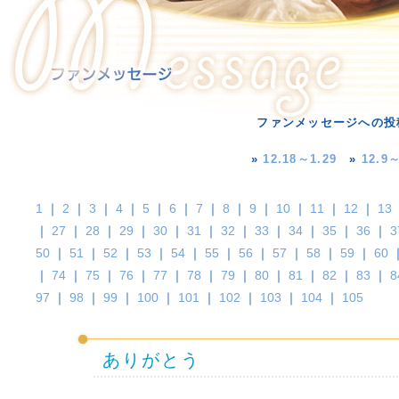
ファンメッセージへの投
»
12.18～1.29
»
12.9～
1
｜
2
｜
3
｜
4
｜
5
｜
6
｜
7
｜
8
｜
9
｜
10
｜
11
｜
12
｜
13
｜
27
｜
28
｜
29
｜
30
｜
31
｜
32
｜
33
｜
34
｜
35
｜
36
｜
3
50
｜
51
｜
52
｜
53
｜
54
｜
55
｜
56
｜
57
｜
58
｜
59
｜
60
｜
74
｜
75
｜
76
｜
77
｜
78
｜
79
｜
80
｜
81
｜
82
｜
83
｜
8
97
｜
98
｜
99
｜
100
｜
101
｜
102
｜
103
｜
104
｜
105
ありがとう