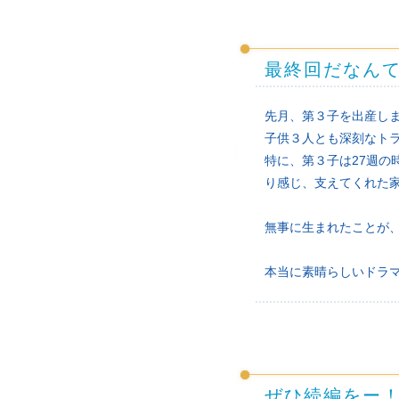
最終回だなん
先月、第３子を出産し
子供３人とも深刻なト
特に、第３子は27週
り感じ、支えてくれた
無事に生まれたことが
本当に素晴らしいドラ
ぜひ続編をー