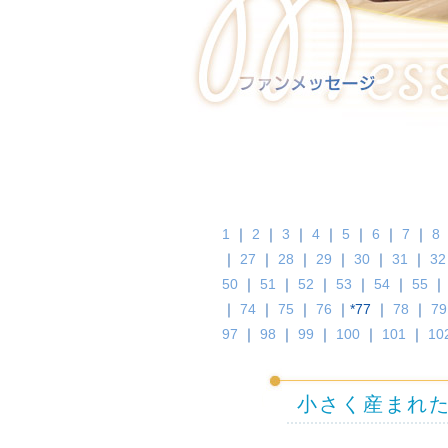
1
｜
2
｜
3
｜
4
｜
5
｜
6
｜
7
｜
8
｜
27
｜
28
｜
29
｜
30
｜
31
｜
32
50
｜
51
｜
52
｜
53
｜
54
｜
55
｜
74
｜
75
｜
76
｜*77 ｜
78
｜
79
97
｜
98
｜
99
｜
100
｜
101
｜
10
小さく産まれ