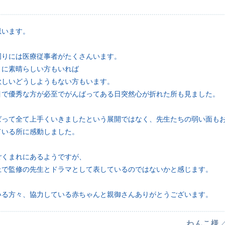
思います。
周りには医療従事者がたくさんいます。
うに素晴らしい方もいれば
欲しいどうしようもない方もいます。
目で優秀な方が必至でがんばってある日突然心が折れた所も見ました。
ばって全て上手くいきましたという展開ではなく、先生たちの弱い面も
ている所に感動しました。
ごくまれにあるようですが、
上で監修の先生とドラマとして表しているのではないかと感じます。
いる方々、協力している赤ちゃんと親御さんありがとうございます。
わんこ様