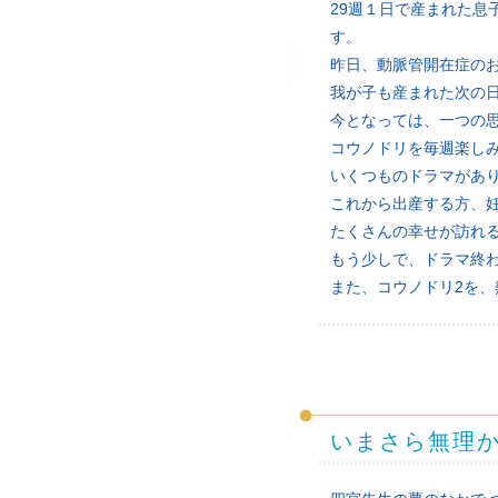
29週１日で産まれた息
す。
昨日、動脈管開在症の
我が子も産まれた次の
今となっては、一つの
コウノドリを毎週楽し
いくつものドラマがあ
これから出産する方、妊
たくさんの幸せが訪れ
もう少しで、ドラマ終
また、コウノドリ2を、
いまさら無理