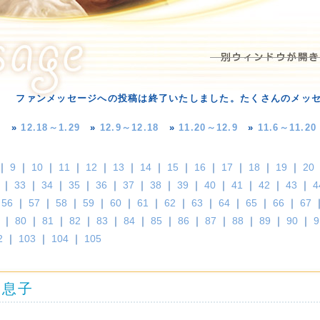
ファンメッセージへの投稿は終了いたしました。たくさんのメッ
»
12.18～1.29
»
12.9～12.18
»
11.20～12.9
»
11.6～11.20
｜
9
｜
10
｜
11
｜
12
｜
13
｜
14
｜
15
｜
16
｜
17
｜
18
｜
19
｜
20
｜
33
｜
34
｜
35
｜
36
｜
37
｜
38
｜
39
｜
40
｜
41
｜
42
｜
43
｜
4
｜
56
｜
57
｜
58
｜
59
｜
60
｜
61
｜
62
｜
63
｜
64
｜
65
｜
66
｜
67
｜
80
｜
81
｜
82
｜
83
｜
84
｜
85
｜
86
｜
87
｜
88
｜
89
｜
90
｜
9
2
｜
103
｜
104
｜
105
た息子