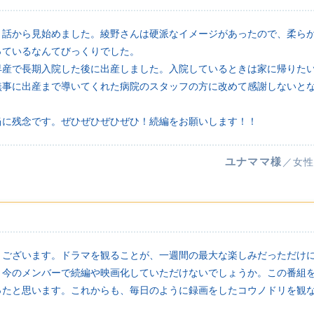
２話から見始めました。綾野さんは硬派なイメージがあったので、柔ら
っているなんてびっくりでした。
早産で長期入院した後に出産しました。入院しているときは家に帰りた
無事に出産まで導いてくれた病院のスタッフの方に改めて感謝しないと
当に残念です。ぜひぜひぜひぜひ！続編をお願いします！！
ユナママ様
／女性
うございます。ドラマを観ることが、一週間の最大な楽しみだっただけ
、今のメンバーで続編や映画化していただけないでしょうか。この番組
ったと思います。これからも、毎日のように録画をしたコウノドリを観