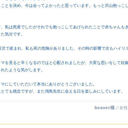
うことを決め、今は会ってよかったと思っています。もっと沢山抱っこ
て、私は死産でしたがそれでも抱っこしてあげられたことで赤ちゃんも
した気分です。
体重児で産まれ、私も死の危険がありました。その時の影響で次もハイリ
ラマを見ると辛くなるのではと心配されましたが、大変な思いをして妊
くれたような気がします。
ラマにしていただいて本当にありがとうございました。
はとても残念ですが、また鴻鳥先生に会える日を楽しみにしています。
beaver様
／女性