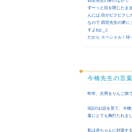
四宮先生の夢のなかで 
ずーっと目を閉じたまま
んには 目がピクピクし
なので 四宮先生の夢に
すよね(:_;)
だから スペシャル！待っ
今橋先生の言
昨年、次男をりんご病で
9話のお話を見て、今
葉にとても胸打たれま
私は赤ちゃんに対面す