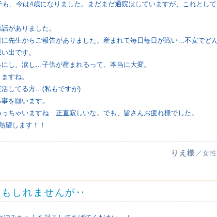
子も、今は4歳になりました。まだまだ通院はしていますが、これとし
お話がありました。
日に先生からご報告がありました。産まれて毎日毎日が戦い…不安でど
思い出です。
みにし、涙し…子供が産まれるって、本当に大変。
りますね。
活してる方…(私もですが)
る事を願います。
わっちゃいますね…正直寂しいな。でも、皆さんお疲れ様でした。
熱望します！！
りえ様
／女性
かもしれませんが‥