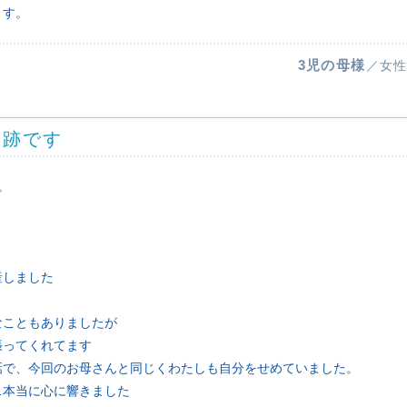
ます。
3児の母様
／女性
奇跡です
。
産しました
なこともありましたが
張ってくれてます
話で、今回のお母さんと同じくわたしも自分をせめていました。
…本当に心に響きました