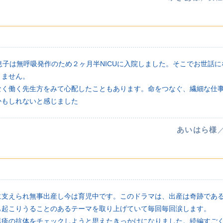
息子は無呼吸発作のため２ヶ月半NICUに入院しました。そこでお世話
りません。
なく働く先生方をみて心配したこともあります。命をつなぐ、繊細な仕
かもしれないと感じました
あいはら様
す
に支えられ無事出産し今は育児中です。このドラマは、出産は奇跡であ
も起こりうることのあるテーマを取り上げていて毎回毎回涙します。
風疹の抗体をチェックしようと思えたきっかけになりました。続編すご