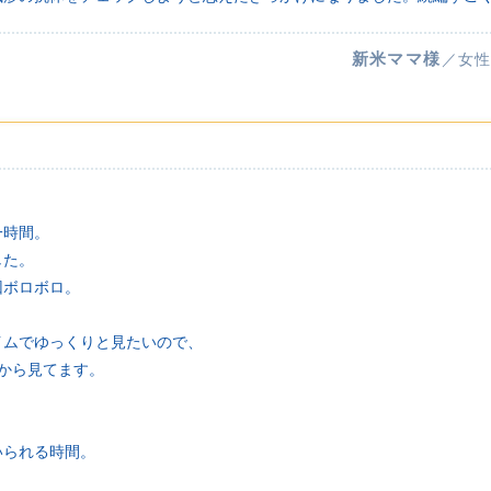
新米ママ様
／女性
一時間。
した。
回ボロボロ。
イムでゆっくりと見たいので、
から見てます。
いられる時間。