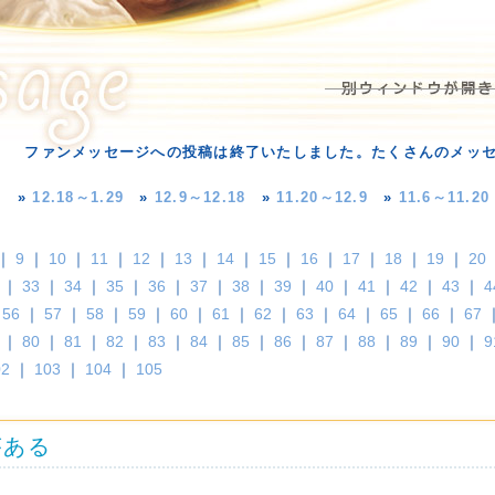
ファンメッセージへの投稿は終了いたしました。たくさんのメッ
»
12.18～1.29
»
12.9～12.18
»
11.20～12.9
»
11.6～11.20
｜
9
｜
10
｜
11
｜
12
｜
13
｜
14
｜
15
｜
16
｜
17
｜
18
｜
19
｜
20
｜
33
｜
34
｜
35
｜
36
｜
37
｜
38
｜
39
｜
40
｜
41
｜
42
｜
43
｜
4
｜
56
｜
57
｜
58
｜
59
｜
60
｜
61
｜
62
｜
63
｜
64
｜
65
｜
66
｜
67
｜
80
｜
81
｜
82
｜
83
｜
84
｜
85
｜
86
｜
87
｜
88
｜
89
｜
90
｜
9
02
｜
103
｜
104
｜
105
がある