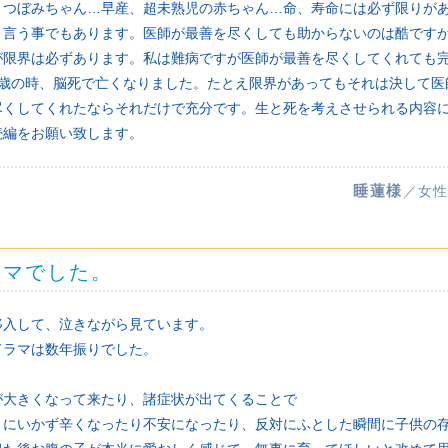
。つぼみちゃん…早産、超未熟児の赤ちゃん…命、寿命には必ず限りが
と言う事でもあります。医師が最善を尽くしても助からないのは酷です
が限界は必ずあります。私は難病ですが医師が最善を尽くしてくれても
3歳の時、脳死で亡くなりました。たとえ限界があってもそれは決して医
尽くしてくれたならそれだけで充分です。生と死を考えさせられる内容
続編をお願い致します。
睡蓮様
／女性
ラマでした。
移入して、泣きながら見ています。
ドラマは数年振りでした。
が大きくなって来たり、諸症状が出てくることで
りにいかず辛くなったり不安になったり、反対にふとした瞬間に子供の