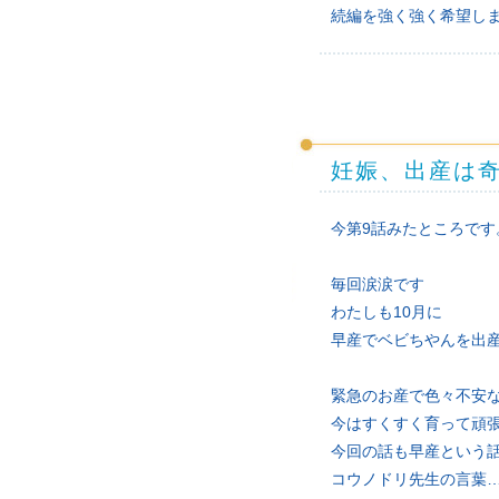
続編を強く強く希望し
妊娠、出産は
今第9話みたところです
毎回涙涙です
わたしも10月に
早産でベビちやんを出
緊急のお産で色々不安
今はすくすく育って頑
今回の話も早産という
コウノドリ先生の言葉