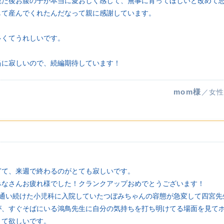
観た後お腹の子が本当に愛おしく感じて、無事に育ってほしいと改めて
して産んでくれたんだなって親に感謝しています。
多くてうれしいです。
当に寂しいので、続編期待しています！
mom様
／女性
ぎて、来週で終わるのがとても寂しいです。
みなさんお疲れ様でした！クランクアップおめでとうございます！
間通い続けた小児科に入院していたつぼみちゃんの容態が急変して四宮先
が、すぐそばにいる鴻鳥先生に自分の気持ちを打ち明けてる場面を見て
きて欲しいです。