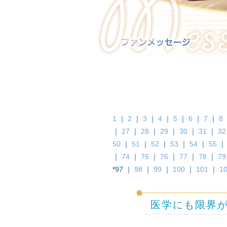
1
｜
2
｜
3
｜
4
｜
5
｜
6
｜
7
｜
8
｜
27
｜
28
｜
29
｜
30
｜
31
｜
32
50
｜
51
｜
52
｜
53
｜
54
｜
55
｜
74
｜
75
｜
76
｜
77
｜
78
｜
79
*97 ｜
98
｜
99
｜
100
｜
101
｜
1
医学にも限界