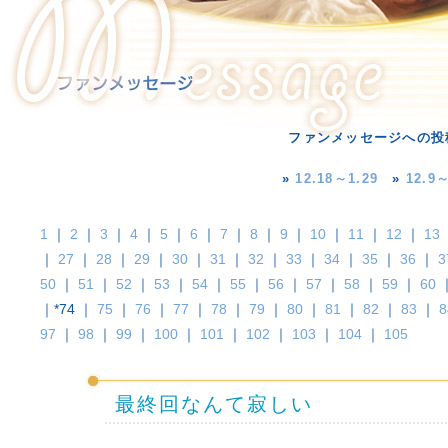
ファンメッセージへの投
»
12.18～1.29
»
12.9～
1
｜
2
｜
3
｜
4
｜
5
｜
6
｜
7
｜
8
｜
9
｜
10
｜
11
｜
12
｜
13
｜
27
｜
28
｜
29
｜
30
｜
31
｜
32
｜
33
｜
34
｜
35
｜
36
｜
3
50
｜
51
｜
52
｜
53
｜
54
｜
55
｜
56
｜
57
｜
58
｜
59
｜
60
｜*74 ｜
75
｜
76
｜
77
｜
78
｜
79
｜
80
｜
81
｜
82
｜
83
｜
8
97
｜
98
｜
99
｜
100
｜
101
｜
102
｜
103
｜
104
｜
105
最終回なんて寂しい