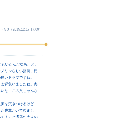
・53
（2015.12.17 17:09）
てもいたんだなあ、と。
シノリンらしい指摘、尚
の厚いドラマですね。
まま背負いましたね。奥
いいな。この父ちゃんな
現実を突きつけるけど、
きた先輩がいて羨まし
いてよ」と洒落た大人の