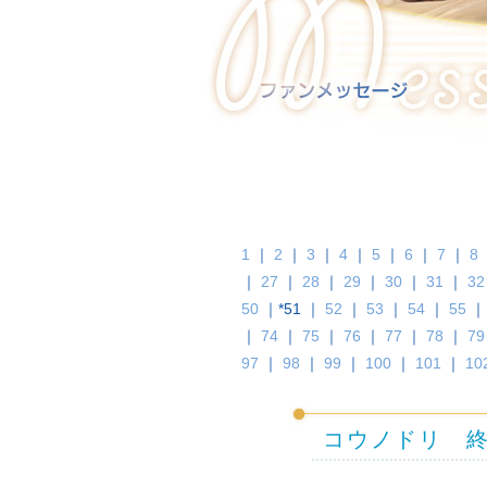
1
｜
2
｜
3
｜
4
｜
5
｜
6
｜
7
｜
8
｜
27
｜
28
｜
29
｜
30
｜
31
｜
32
50
｜*51 ｜
52
｜
53
｜
54
｜
55
｜
74
｜
75
｜
76
｜
77
｜
78
｜
79
97
｜
98
｜
99
｜
100
｜
101
｜
10
コウノドリ 