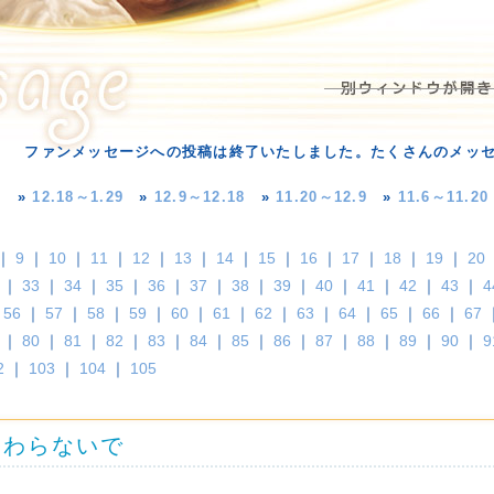
ファンメッセージへの投稿は終了いたしました。たくさんのメッ
»
12.18～1.29
»
12.9～12.18
»
11.20～12.9
»
11.6～11.20
｜
9
｜
10
｜
11
｜
12
｜
13
｜
14
｜
15
｜
16
｜
17
｜
18
｜
19
｜
20
｜
33
｜
34
｜
35
｜
36
｜
37
｜
38
｜
39
｜
40
｜
41
｜
42
｜
43
｜
4
｜
56
｜
57
｜
58
｜
59
｜
60
｜
61
｜
62
｜
63
｜
64
｜
65
｜
66
｜
67
｜
80
｜
81
｜
82
｜
83
｜
84
｜
85
｜
86
｜
87
｜
88
｜
89
｜
90
｜
9
2
｜
103
｜
104
｜
105
終わらないで