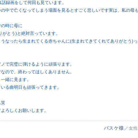
1話録画をして何回も見ています。
かの中で亡くなってしまう場面を見るとすごく悲しいです実は、私の母
マの時に母に
りがとう)と絶対言っています。
うなったら生まれてくる赤ちゃんに(生まれてきてくれてありがとう)
アノで完璧に弾けるように頑張ります。
マなので、終わってほしくありません。
と一緒に見ます。
ている曲明日も頑張ってきます。
。
ぁ笑
方よろしくお願いします。
バスケ様
／女性