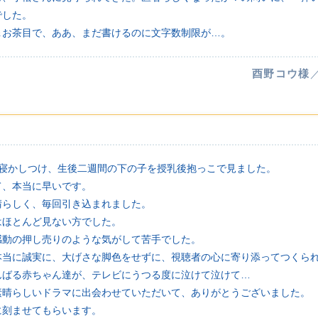
でした。
＆お茶目で、ああ、まだ書けるのに文字数制限が…。
酉野コウ様
！
に寝かしつけ、生後二週間の下の子を授乳後抱っこで見ました。
て、本当に早いです。
晴らしく、毎回引き込まれました。
はほとんど見ない方でした。
感動の押し売りのような気がして苦手でした。
本当に誠実に、大げさな脚色をせずに、視聴者の心に寄り添ってつくら
んばる赤ちゃん達が、テレビにうつる度に泣けて泣けて…
素晴らしいドラマに出会わせていただいて、ありがとうございました。
に刻ませてもらいます。