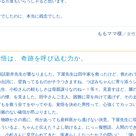
いる方達もいらっしゃると思います。
マでしたのに、本当に残念でした。
ももママ様
／女性
覚悟は、奇跡を呼び込む力か。
ま9話新井先生が重なりました。下屋先生は田中家を救ったけど、救われ
の台詞に、背負ってるものがチラつきますね。つぼみちゃんに寄り添う
先生、小松さんの頼もしさは母親譲りなのね～！等々。見直すほど、層
男の懐、を見ました。田中さんご主人、困難に背を向けて逃げず、その
どもを救う全てをやってやる。覚悟を決めた男性って、心強くてカッコ
根拠のない確信が昂ぶりました。
。物静かさの底に、何があっても産科医から逃げない決意。下屋先生に
もういるよ。ちゃんと伝えた？よし助けるよ。にっ←擬態語。人間ので
も、小松さんに見守られてきた。医者らしくなったか？の問いに、「弾