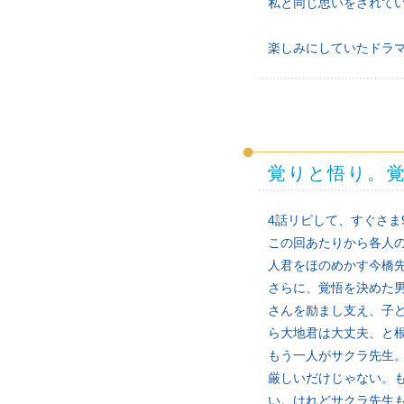
私と同じ思いをされて
楽しみにしていたドラ
覚りと悟り。
4話リピして、すぐさ
この回あたりから各人
人君をほのめかす今橋
さらに、覚悟を決めた
さんを励まし支え、子
ら大地君は大丈夫、と
もう一人がサクラ先生
厳しいだけじゃない。
い。けれどサクラ先生