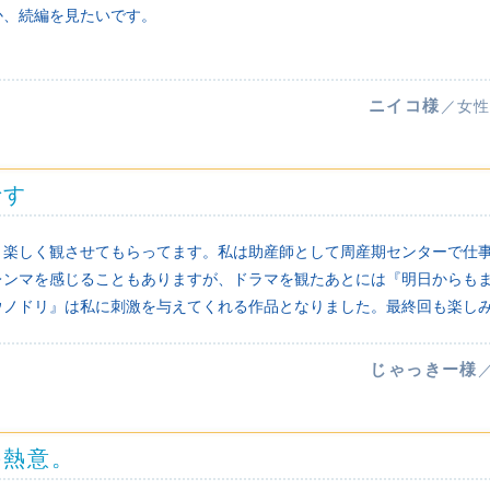
か、続編を見たいです。
！
ニイコ様
／女性
です
り楽しく観させてもらってます。私は助産師として周産期センターで仕
レンマを感じることもありますが、ドラマを観たあとには『明日からも
ウノドリ』は私に刺激を与えてくれる作品となりました。最終回も楽し
じゃっきー様
の熱意。