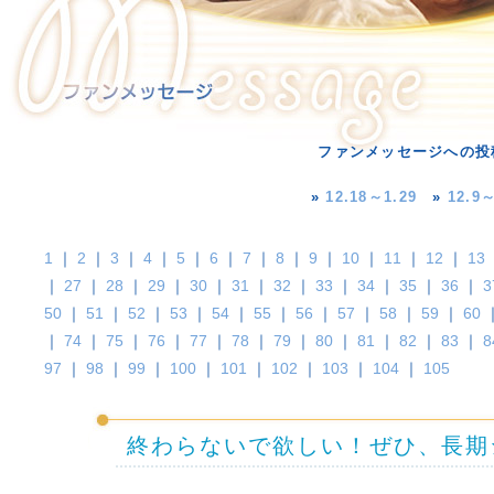
ファンメッセージへの投
»
12.18～1.29
»
12.9～
1
｜
2
｜
3
｜
4
｜
5
｜
6
｜
7
｜
8
｜
9
｜
10
｜
11
｜
12
｜
13
｜
27
｜
28
｜
29
｜
30
｜
31
｜
32
｜
33
｜
34
｜
35
｜
36
｜
3
50
｜
51
｜
52
｜
53
｜
54
｜
55
｜
56
｜
57
｜
58
｜
59
｜
60
｜
74
｜
75
｜
76
｜
77
｜
78
｜
79
｜
80
｜
81
｜
82
｜
83
｜
8
97
｜
98
｜
99
｜
100
｜
101
｜
102
｜
103
｜
104
｜
105
終わらないで欲しい！ぜひ、長期