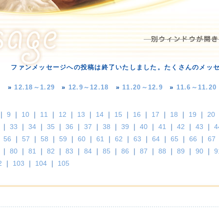
ファンメッセージへの投稿は終了いたしました。たくさんのメッ
»
12.18～1.29
»
12.9～12.18
»
11.20～12.9
»
11.6～11.20
｜
9
｜
10
｜
11
｜
12
｜
13
｜
14
｜
15
｜
16
｜
17
｜
18
｜
19
｜
20
｜
33
｜
34
｜
35
｜
36
｜
37
｜
38
｜
39
｜
40
｜
41
｜
42
｜
43
｜
4
｜
56
｜
57
｜
58
｜
59
｜
60
｜
61
｜
62
｜
63
｜
64
｜
65
｜
66
｜
67
｜
80
｜
81
｜
82
｜
83
｜
84
｜
85
｜
86
｜
87
｜
88
｜
89
｜
90
｜
9
2
｜
103
｜
104
｜
105