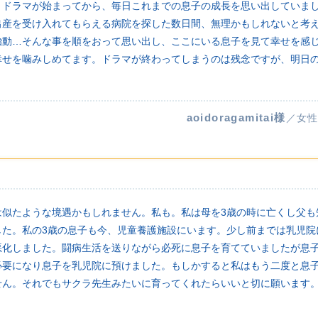
。ドラマが始まってから、毎日これまでの息子の成長を思い出していま
出産を受け入れてもらえる病院を探した数日間、無理かもしれないと考
胎動…そんな事を順をおって思い出し、ここにいる息子を見て幸せを感じ
幸せを噛みしめてます。ドラマが終わってしまうのは残念ですが、明日
aoidoragamitai様
／女性
は似たような境遇かもしれません。私も。私は母を3歳の時に亡くし父も
した。私の3歳の息子も今、児童養護施設にいます。少し前までは乳児院
悪化しました。闘病生活を送りながら必死に息子を育てていましたが息子
必要になり息子を乳児院に預けました。もしかすると私はもう二度と息
せん。それでもサクラ先生みたいに育ってくれたらいいと切に願います