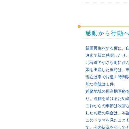
感動から行動
録画再生をする度に、
改めて親に感謝したり
北海道の小さな町に住
娘を出産した当時は、
現在は車で片道１時間
能な病院は１件。
近隣地域の周産期医療
り。混雑を避けるため
これからの季節は吹雪
したお産の場合は…本
このドラマを見たこと
で、今の状況を少しで