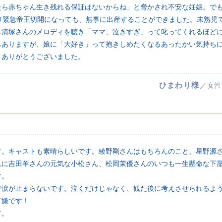
たら赤ちゃん生き残れる保証はないからね」と脅かされ不安な妊娠。で
まり緊急帝王切開になっても、無事に出産することができました。未熟児
じ清塚さんのメロディを聴き「ママ、泣きすぎ」って叱ってくれるほど
もありますが、娘に「大好き」って抱きしめたくなるあったかい気持ち
、ありがとうございました。
ひまわり様
／女性
す。キャストも素晴らしいです。綾野剛さんはもちろんのこと、星野源
れに吉田羊さんの元気な小松さん、松岡茉優さんのいつも一生懸命な下
す。
で涙が止まらないです。泣くだけじゃなく、観た後に考えさせられるよ
て嫌です！
す。