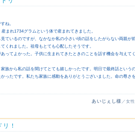
ノドリ
ですね。
く産まれ1734グラムという体で産まれてきました。
も見ているのですが、なかなか私の小さい頃の話をしたがらない両親が
してくれました。祖母もとても心配したそうです。
があってよかった。子供に生まれてきたときのことを話す機会を与えて
。家族から私の話を聞けてとても嬉しかったです。明日で最終話という
たかったです。私たち家族に感動をありがとうございました。命の尊さ
あいじぇし様
／女性
ドリ！