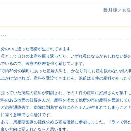
碧月様
／女性
へ…
自分の中に違った感情が生まれてきます。
、母として自分の出産を振り返ったり、いずれ母になるかもしれない娘
んでいるので、医療の格差を強く感じています。
車で約30分の隣町にあった産婦人科も、かなり前にお産を扱わない婦人
以上かけなければ、産科を受診できません。以前は６件の産科があった
を担っていた病院の産科が閉鎖され、その１件の産科に妊婦さんが集中
産科のある地元の妊婦さんが、産科を求めて他所の市の産科を受診して
などの交通障害で、病院に到着する前に赤ちゃんが生まれてしまうこと
当に違う意味でも命懸けです。
もあり、周産期医療の確保求める署名活動に参加しました。ドラマで得
も良い方向に変えれたならと思います。