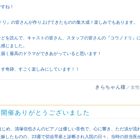
ですね！
ノドリ』の皆さんが作り上げてきたものの集大成！楽しみでもあります。
などを読んで、キャストの皆さん、スタッフの皆さんの『コウノドリ』
ん感じました。
に届く最高のドラマができあがっていると思います！
こす奇跡、すごく楽しみにしています！！
きらちゃん様
／女性
の開催ありがとうございました
ss,Youをはじめ、清塚信也さんのピアノは優しい音色で、心に響き、ただ涙が
妊娠したものの、23週で切迫早産と診断され入院の日々。当時の担当医