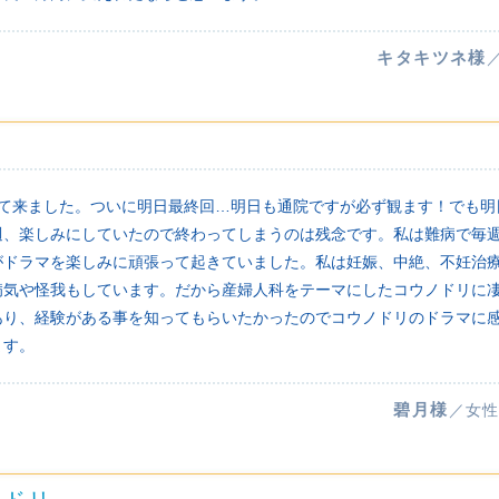
キタキツネ様
観て来ました。ついに明日最終回…明日も通院ですが必ず観ます！でも明
週、楽しみにしていたので終わってしまうのは残念です。私は難病で毎
がドラマを楽しみに頑張って起きていました。私は妊娠、中絶、不妊治
病気や怪我もしています。だから産婦人科をテーマにしたコウノドリに
あり、経験がある事を知ってもらいたかったのでコウノドリのドラマに
ます。
碧月様
／女性