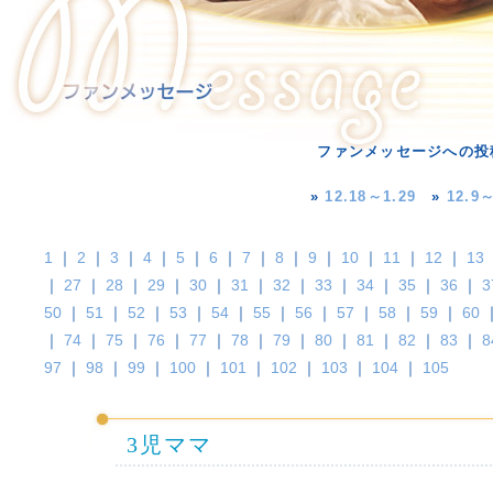
ファンメッセージへの投
»
12.18～1.29
»
12.9～
1
｜
2
｜
3
｜
4
｜
5
｜
6
｜
7
｜
8
｜
9
｜
10
｜
11
｜
12
｜
13
｜
27
｜
28
｜
29
｜
30
｜
31
｜
32
｜
33
｜
34
｜
35
｜
36
｜
3
50
｜
51
｜
52
｜
53
｜
54
｜
55
｜
56
｜
57
｜
58
｜
59
｜
60
｜
74
｜
75
｜
76
｜
77
｜
78
｜
79
｜
80
｜
81
｜
82
｜
83
｜
8
97
｜
98
｜
99
｜
100
｜
101
｜
102
｜
103
｜
104
｜
105
3児ママ