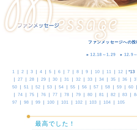
ファンメッセージへの投
»
12.18～1.29
»
12.9～
1
｜
2
｜
3
｜
4
｜
5
｜
6
｜
7
｜
8
｜
9
｜
10
｜
11
｜
12
｜*13
｜
27
｜
28
｜
29
｜
30
｜
31
｜
32
｜
33
｜
34
｜
35
｜
36
｜
3
50
｜
51
｜
52
｜
53
｜
54
｜
55
｜
56
｜
57
｜
58
｜
59
｜
60
｜
74
｜
75
｜
76
｜
77
｜
78
｜
79
｜
80
｜
81
｜
82
｜
83
｜
8
97
｜
98
｜
99
｜
100
｜
101
｜
102
｜
103
｜
104
｜
105
最高でした！