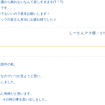
から観れないなんて寂しすぎます(T ^ T)
】です。。。
形でもいいので是非お願いします！
タッフの皆さん本当にお疲れ様でした☆
しーたんママ様
／女
入院中の私。
マなのでいつか見ようと思い、
見しました。
当に奇跡だと思います。
が、その時の事を思い出しました。