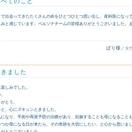
すべてのこと
まで出会ってきたたくさんの命をひとつひとつ思い出し、産科医になっ
じみと感じています。ペルソナチームの皆様ありがとうございました。
ばり様
／女
ときました
に楽しみでした。
跡。
りがとう。
ンと、心にズキュンときました。
気になり、手術や再発予防の治療があり、妊娠することも母になること
いつか母になる日が来たら、その奇跡を大切にしたい、と心から思いま
りがとうございました。