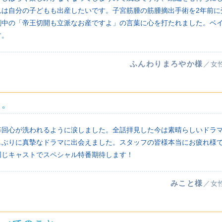
れは自分の子どもも出産したいです。子宮筋腫の筋腫摘出手術を2年前に
劇中の「帝王切開も立派なお産ですよ」の言葉に心を打たれました。ベ
す。
ふんわりまろやか様
／女
す。
毎回心が洗われるように涙しました。全話拝見した今は素晴らしいドラ
しぶりに真摯なドラマに出会えました。スタッフの皆様本当にお疲れ様
同じキャストでスペシャル特番期待します！
みこと様
／女