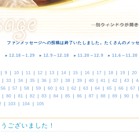
ファンメッセージへの投稿は終了いたしました。たくさんのメッ
»
12.18～1.29
»
12.9～12.18
»
11.20～12.9
»
11.6～11.20
｜
9
｜
10
｜
11
｜
12
｜
13
｜
14
｜
15
｜
16
｜
17
｜
18
｜
19
｜
20
｜
33
｜
34
｜
35
｜
36
｜
37
｜
38
｜
39
｜
40
｜
41
｜
42
｜
43
｜
4
｜
56
｜
57
｜
58
｜
59
｜
60
｜
61
｜
62
｜
63
｜
64
｜
65
｜
66
｜
67
｜
80
｜
81
｜
82
｜
83
｜
84
｜
85
｜
86
｜
87
｜
88
｜
89
｜
90
｜
9
2
｜
103
｜
104
｜
105
とうございました！