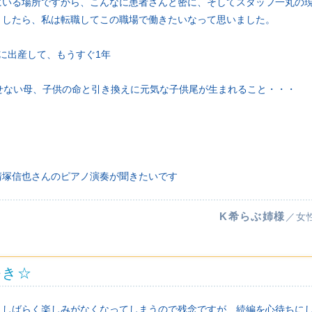
にいる場所ですから、こんなに患者さんと密に、そしてスタッフ一丸の
としたら、私は転職してこの職場で働きたいなって思いました。
に出産して、もうすぐ1年
せない母、子供の命と引き換えに元気な子供尾が生まれること・・・
清塚信也さんのピアノ演奏が聞きたいです
K希らぶ姉様
／女
好き☆
。しばらく楽しみがなくなってしまうので残念ですが、続編を心待ちに