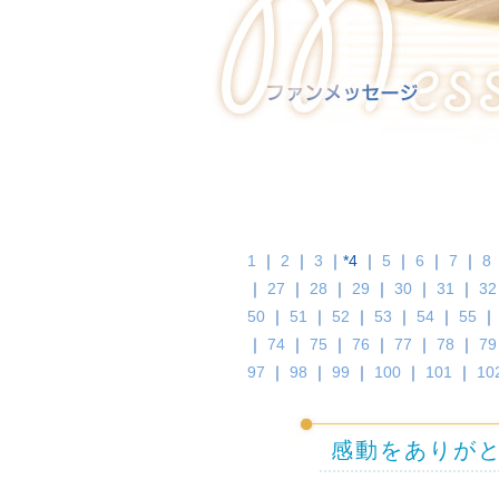
1
｜
2
｜
3
｜*4 ｜
5
｜
6
｜
7
｜
8
｜
27
｜
28
｜
29
｜
30
｜
31
｜
32
50
｜
51
｜
52
｜
53
｜
54
｜
55
｜
74
｜
75
｜
76
｜
77
｜
78
｜
79
97
｜
98
｜
99
｜
100
｜
101
｜
10
感動をありが