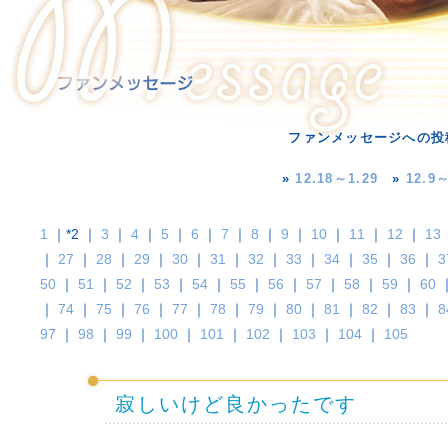
ファンメッセージへの投
»
12.18～1.29
»
12.9～
1
｜*2 ｜
3
｜
4
｜
5
｜
6
｜
7
｜
8
｜
9
｜
10
｜
11
｜
12
｜
13
｜
27
｜
28
｜
29
｜
30
｜
31
｜
32
｜
33
｜
34
｜
35
｜
36
｜
3
50
｜
51
｜
52
｜
53
｜
54
｜
55
｜
56
｜
57
｜
58
｜
59
｜
60
｜
74
｜
75
｜
76
｜
77
｜
78
｜
79
｜
80
｜
81
｜
82
｜
83
｜
8
97
｜
98
｜
99
｜
100
｜
101
｜
102
｜
103
｜
104
｜
105
寂しいけど良かったです