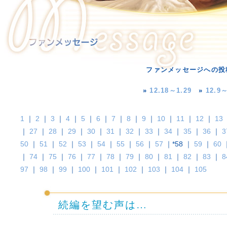
ファンメッセージへの投
»
12.18～1.29
»
12.9～
1
｜
2
｜
3
｜
4
｜
5
｜
6
｜
7
｜
8
｜
9
｜
10
｜
11
｜
12
｜
13
｜
27
｜
28
｜
29
｜
30
｜
31
｜
32
｜
33
｜
34
｜
35
｜
36
｜
3
50
｜
51
｜
52
｜
53
｜
54
｜
55
｜
56
｜
57
｜*58 ｜
59
｜
60
｜
74
｜
75
｜
76
｜
77
｜
78
｜
79
｜
80
｜
81
｜
82
｜
83
｜
8
97
｜
98
｜
99
｜
100
｜
101
｜
102
｜
103
｜
104
｜
105
続編を望む声は…