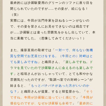
最終的には沙羅駆愛用のグリーンのソファに座り目を
閉じられていたのですが……その姿が、絵になる！
（笑）
実際には、牛田が法門寺家を訪ねるシーンがないの
で、その姿を皆さんにお見せできないのは残念です
が……沙羅駆とは違った雰囲気をかもし出していて、本
当に素敵でした。（想像してみてくださいっ！）
また、撮影直前の取材では「
一対一で、何もない無機
質な空間でお芝居だけをする。（牛田との）対峙はと
ても楽しみですね
」と織田さん、「
楽しみですね。ド
ラマを見ていたので沙羅駆さんに会えるのも楽しみで
す
」と稲垣さんがおっしゃっていて、とても和やかな
雰囲気だったのですが、“取調べ室での対峙シーン”が
始まると、「
もっとバチバチがあった方がいいのか
な？
」と織田さんが提案。すると韓監督から、「
そう
ですね。牛田が沙羅駆に迫っていく感じで
」「
牛田が
優位なのですが、なぜか沙羅駆も余裕で
」「
最終的に