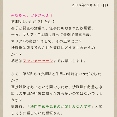
2016年12月4日 (日)
みなさん、ごきげんよう
第8話はいかがでしたか？
奏子と賢正の活躍で、無事に釈放された沙羅駆。
一方、マリア・Tは隠し持って錠剤で服毒自殺。
マリアTの命は？そして、その正体とは？
沙羅駆は張り巡らされた策略にどう立ち向かうの
か！？
感想は
ファンメッセージ
までお願いします。
さて、第8話での沙羅駆と牛田の対峙はいかがでした
か？
直接対決はあっという間でしたが、沙羅駆に敵意むき
出しの牛田が印象に残った方も多いのではないでしょ
うか？
撮影前、「
法門寺家を見るのが楽しみなんです
」と楽
しそうに話していた稲垣さん。