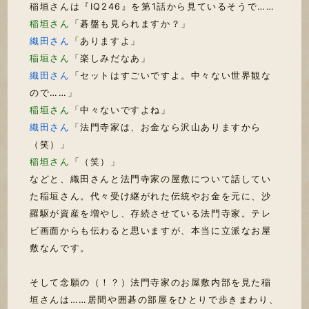
稲垣さんは『IQ246』を第1話から見ているそうで……
稲垣さん
「碁盤も見られますか？」
織田さん
「ありますよ」
稲垣さん
「楽しみだなあ」
織田さん
「セットはすごいですよ。中々ない世界観な
ので……」
稲垣さん
「中々ないですよね」
織田さん
「法門寺家は、お金なら沢山ありますから
（笑）」
稲垣さん
「（笑）」
などと、織田さんと法門寺家の屋敷について話してい
た稲垣さん。代々受け継がれた伝統やお金を元に、沙
羅駆が資産を増やし、存続させている法門寺家。テレ
ビ画面からも伝わると思いますが、本当に立派なお屋
敷なんです。
そして念願の（！？）法門寺家のお屋敷内部を見た稲
垣さんは……居間や囲碁の部屋をひとりで歩きまわり、