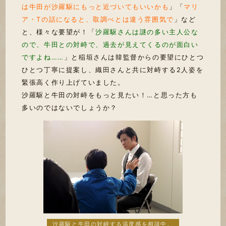
は牛田が沙羅駆にもっと近づいてもいいかも
」「
マリ
ア・Tの話になると、取調べとは違う雰囲気で
」など
と、様々な要望が！「
沙羅駆さんは謎の多い主人公な
ので、牛田との対峙で、過去が見えてくるのが面白い
ですよね……
」と稲垣さんは韓監督からの要望にひとつ
ひとつ丁寧に提案し、織田さんと共に対峙する2人姿を
緊張高く作り上げていました。
沙羅駆と牛田の対峙をもっと見たい！…と思った方も
多いのではないでしょうか？
沙羅駆と牛田の対峙する温度感を相談中。