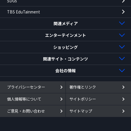
SDGs
TBS EduTainment
関連メディア
ドラマ・映画
TBSラジオ
エンターテインメント
BS-TBS
映画
ショッピング
バラエティ・音楽
TBSチャンネル
TBSチケット
TBSショッピング
関連サイト・コンテンツ
報道・情報・ドキュメンタリー
TBS NEWS DIG Powered by JNN
Blu-ray・DVD
TBSストア
TBS Innovation Land
会社の情報
TBS CROSS DIG with Bloomberg
AKASAKA ENTERTAINMENT CITY
アニまるっ！
赤坂クリエイティブ財団
TBSホールディングス
アニメ
プライバシーセンター
著作権とリンク
CS TBS NEWS
赤坂サカス
CSR活動
IR情報
個人情報等について
サイトポリシー
TBS FREE
スポーツ
TBS赤坂ACTシアター
DigiCon6 Asia
TBSテレビ
ご意見・お問い合わせ
サイトマップ
TVer
TBS GAMES
データ放送
グループ企業
ショッピング
U-NEXT
視聴データの取扱い
CS-TBS