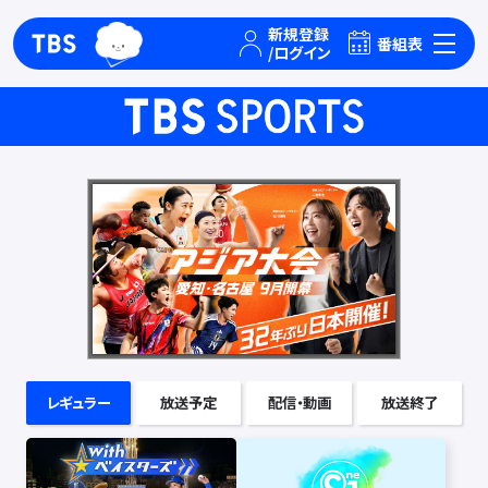
TBSグループキャラクター『ワクティ』
TBSテレビ｜ときめくときを。
番組表
レギュラー
放送予定
配信・動画
放送終了