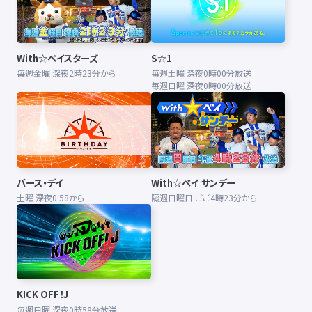
With☆ベイスターズ
S☆1
毎週金曜 深夜2時23分から
毎週土曜 深夜0時00分放送
毎週日曜 深夜0時00分放送
バース・デイ
With☆ベイ サンデー
土曜 深夜0:58から
隔週日曜日 ごご4時23分から
KICK OFF！J
毎週日曜 深夜0時58分放送