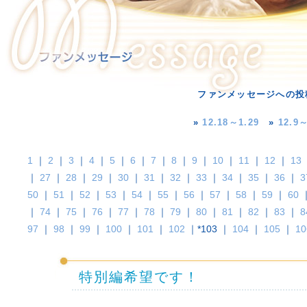
ファンメッセージへの投
»
12.18～1.29
»
12.9～
1
｜
2
｜
3
｜
4
｜
5
｜
6
｜
7
｜
8
｜
9
｜
10
｜
11
｜
12
｜
13
｜
27
｜
28
｜
29
｜
30
｜
31
｜
32
｜
33
｜
34
｜
35
｜
36
｜
3
50
｜
51
｜
52
｜
53
｜
54
｜
55
｜
56
｜
57
｜
58
｜
59
｜
60
｜
74
｜
75
｜
76
｜
77
｜
78
｜
79
｜
80
｜
81
｜
82
｜
83
｜
8
97
｜
98
｜
99
｜
100
｜
101
｜
102
｜*103 ｜
104
｜
105
｜
10
特別編希望です！