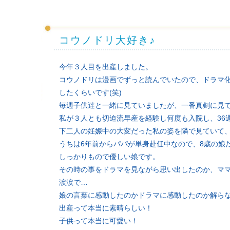
コウノドリ大好き♪
今年３人目を出産しました。
コウノドリは漫画でずっと読んでいたので、ドラマ
したくらいです(笑)
毎週子供達と一緒に見ていましたが、一番真剣に見て
私が３人とも切迫流早産を経験し何度も入院し、36
下二人の妊娠中の大変だった私の姿を隣で見ていて
うちは6年前からパパが単身赴任中なので、8歳の娘
しっかりもので優しい娘です。
その時の事をドラマを見ながら思い出したのか、マ
涙涙で…
娘の言葉に感動したのかドラマに感動したのか解らな
出産って本当に素晴らしい！
子供って本当に可愛い！