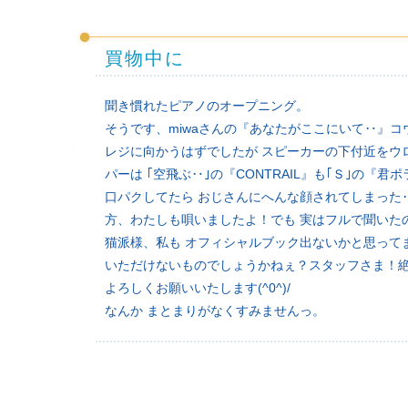
買物中に
聞き慣れたピアノのオープニング。
そうです、miwaさんの『あなたがここにいて‥』
レジに向かうはずでしたが スピーカーの下付近をウ
パーは ｢空飛ぶ‥｣の『CONTRAIL』も｢Ｓ｣の
口パクしてたら おじさんにへんな顔されてしまった
方、わたしも唄いましたよ！でも 実はフルで聞いたの初
猫派様、私も オフィシャルブック出ないかと思って
いただけないものでしょうかねぇ？スタッフさま！絶
よろしくお願いいたします(^0^)/
なんか まとまりがなくすみませんっ。