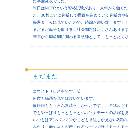
た卒論発表でした。
昨日はNCPRという資格試験があり、来年から働く
た。30秒ごとに判断して措置を進めていく判断力や
毎週楽しみに見ていたので、続編お願い致します！
まだまだ母子を取り巻く社会問題はたくさんありま
来年から周産期に関わる看護師として、もっとたく
まだまだ…
コウノドリロス中です。笑
何度も録画を見ては泣いています。
最終回ももちろん素晴らしかったですし、全10話ど
でもやっぱりもっともっとペルソナチームの活躍を
いつもはアンパンマンかこども番組しか見ない2歳
みたり、赤ちゃんが産まれるシーンでは『えーんえ