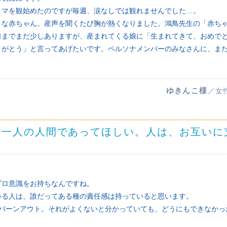
ラマを観始めたのですが毎週、涙なしでは観れませんでした…。
さな赤ちゃん。産声を聞くたび胸が熱くなりました。鴻鳥先生の「赤ち
日までまだ少しありますが、産まれてくる娘に「生まれてきて、おめで
りがとう」と言ってあげたいです。ペルソナメンバーのみなさんに、ま
ゆきんこ様
／女
に一人の人間であってほしい。人は、お互いに
プロ意識をお持ちなんですね。
いる人は、誰だってある種の責任感は持っていると思います。
でバーンアウト。それがよくないと分かっていても、どうにもできなかっ