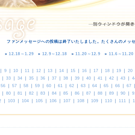
ファンメッセージへの投稿は終了いたしました。たくさんのメッ
»
12.18～1.29
»
12.9～12.18
»
11.20～12.9
»
11.6～11.20
｜
9
｜
10
｜
11
｜
12
｜
13
｜
14
｜
15
｜
16
｜
17
｜
18
｜
19
｜
20
｜
33
｜
34
｜
35
｜
36
｜
37
｜
38
｜
39
｜
40
｜
41
｜
42
｜
43
｜
4
｜
56
｜
57
｜
58
｜
59
｜
60
｜
61
｜
62
｜
63
｜
64
｜
65
｜
66
｜
67
｜
80
｜
81
｜
82
｜
83
｜
84
｜
85
｜
86
｜
87
｜
88
｜
89
｜
90
｜
9
2
｜
103
｜
104
｜
105
｜
106
｜
107
｜
108
｜
109
｜
110
｜
111
｜
1
！