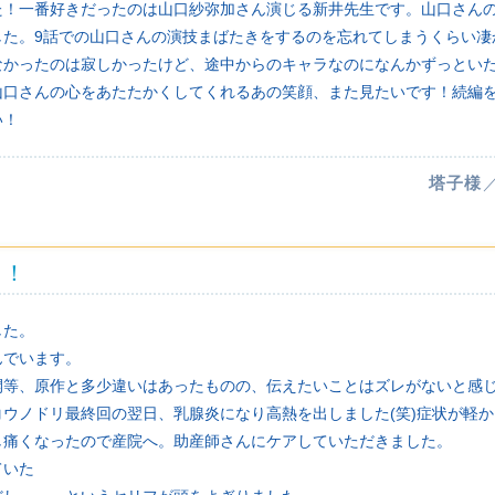
た！一番好きだったのは山口紗弥加さん演じる新井先生です。山口さん
した。9話での山口さんの演技まばたきをするのを忘れてしまうくらい凄
なかったのは寂しかったけど、途中からのキャラなのになんかずっとい
山口さんの心をあたたかくしてくれるあの笑顔、また見たいです！続編
い！
塔子様
た！
した。
んでいます。
開等、原作と多少違いはあったものの、伝えたいことはズレがないと感
ウノドリ最終回の翌日、乳腺炎になり高熱を出しました(笑)症状が軽
し痛くなったので産院へ。助産師さんにケアしていただきました。
ていた