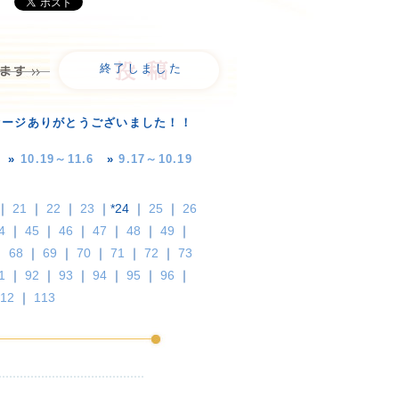
終了しました
セージありがとうございました！！
»
10.19～11.6
»
9.17～10.19
｜
21
｜
22
｜
23
｜*24 ｜
25
｜
26
4
｜
45
｜
46
｜
47
｜
48
｜
49
｜
｜
68
｜
69
｜
70
｜
71
｜
72
｜
73
1
｜
92
｜
93
｜
94
｜
95
｜
96
｜
12
｜
113