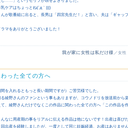
だし……」というセリフが頭をよぎりました。
ケアはちょっとね(´д｀|||)
さんが歌番組に出ると、長男は「四宮先生だ！」と言い、夫は「ギャッ
ドラマをありがとうございました！
我が家に女性は私だけ様
／女性
関わった全ての方へ
期間を入れるともっと長い期間ですが）ご苦労様でした。
切る綾野さんのファンという事もありますが、コウノドリを放送前から
えて、綾野さんだけでなくこの作品に関わった全ての方へ「この作品を
こんなに周産期の事をリアルに伝える作品は他にないです！出産は喜び
４回出産を経験しましたが、一度として同じ妊娠経過、お産はありませ