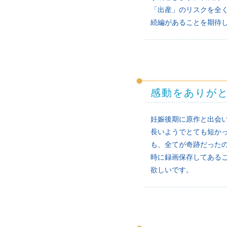
「出産」のリスクを全
続編があることを期待
感動をありが
妊娠後期に原作と出会
長いようでとても短か
も、全てが奇跡だった
時に録画保存してある
欲しいです。