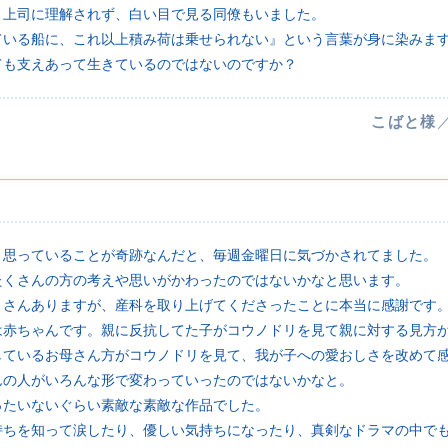
、上司に理解されず、白い目で見る同僚もいました。
ている船に、これ以上積み荷は乗せられない』という言葉が身に染みま
ても支えあって生きているのではないのですか？
こばと様
ス
と思っていることが奇跡なんだと、毎週金曜日に気づかされてました。
たくさんの方の考えや思いがかわったのではないかなと思います。
くさんありますが、産科を取り上げてくださったことに本当に感謝です
は赤ちゃんです。親に反抗してた子がコウノドリを見て親に対する見方
しているお母さん方がコウノドリを見て、我が子への愛おしさを改めて
んの人がいろんな形で変わっていったのではないかなと。
ったいないぐらい素敵な素敵な作品でした。
持ちを知って涙したり、優しい気持ちになったり、真剣なドラマの中で