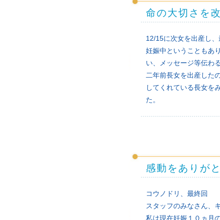
命の大切さを
12/15に次女を出産
妊娠中ということもあ
い、メッセージ等伝わ
二年前長女を出産した
してくれている長女を
た。
感動をありが
コウノドリ、最終回
スタッフのみなさん、
私は現在妊娠１０ヵ月