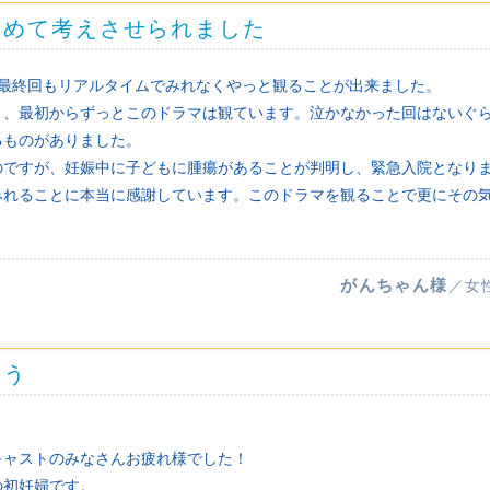
改めて考えさせられました
し、最終回もリアルタイムでみれなくやっと観ることが出来ました。
り、最初からずっとこのドラマは観ています。泣かなかった回はないぐ
るものがありました。
のですが、妊娠中に子どもに腫瘍があることが判明し、緊急入院となり
みれることに本当に感謝しています。このドラマを観ることで更にその
がんちゃん様
／女
とう
キャストのみなさんお疲れ様でした！
の初妊婦です。