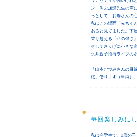
リアリティが強いけれ
ン、叫ぶ加瀬先生の声
っとして…お母さんの
私はこの場面「赤ちゃ
あると見てました。下
乗り越える「命の強さ
そしてさりげに小さな
永井親子招待ライブの
「山本むつみさんの目
桜」借ります（単純）
毎回楽しみに
私は今学生で、0歳の子