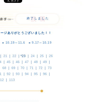
終了しました
セージありがとうございました！！
»
10.19～11.6
»
9.17～10.19
｜
21
｜
22
｜*23 ｜
24
｜
25
｜
26
4
｜
45
｜
46
｜
47
｜
48
｜
49
｜
｜
68
｜
69
｜
70
｜
71
｜
72
｜
73
1
｜
92
｜
93
｜
94
｜
95
｜
96
｜
12
｜
113