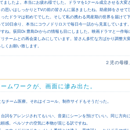
ってましたよ。本当にお疲れ様でした。ドラマを1クール成立させる大変
々の思いはしっかりとTVの前の皆さんに届きましたね。助産師をさせて
まったドラマは初めてでした。そして私の携わる周産期の世界を届けて
って10日余り、本当にコウノドリロスで毎日今一話から見直しています
すね。荻田Dr.豊島Drからの情報も目にしました。映画ドラマと一作毎に
ドリチームとの再会楽しみにしています。皆さん多忙な方ばかり調整大
ろしくお願い致します。
２児の母様
チームワークが、画面に滲み出た。
となチーム医療。それはイコール、制作サイドもそうだった。
、台詞をアレンジされてもいい、音楽にシーンを預けていい。同じ方向
信頼感。ペルソナの空気に本物が混じる訳ですね。