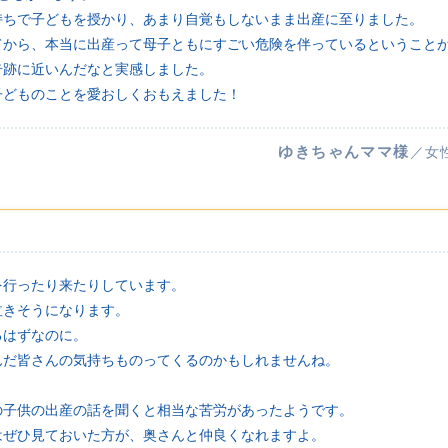
持ちで子どもを授かり、あまり自覚もしないまま出産に至りました。
てから、本当に出産って母子ともにすごい危険を伴っているということ
奇跡に近いんだなと実感しました。
子どものことを愛おしくおもえました！
ゆきちゃんママ様
／女
を行ったり来たりしています。
泣きそうになります。
るはずなのに。
んだ皆さんの気持ちものってくるのかもしれませんね。
の子供の出産の話を聞くと相当な苦労があったようです。
はぜひ見ておいた方が、奥さんと仲良くなれますよ。