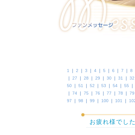
1
｜
2
｜
3
｜
4
｜
5
｜
6
｜
7
｜
8
｜
27
｜
28
｜
29
｜
30
｜
31
｜
32
50
｜
51
｜
52
｜
53
｜
54
｜
55
｜
74
｜
75
｜
76
｜
77
｜
78
｜
79
97
｜
98
｜
99
｜
100
｜
101
｜
10
お疲れ様でし