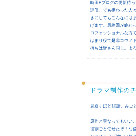
時田Pブログの更新待
評価。でも携わった人
きにしてもこんなには
げます。最終回が終わ
ロフェッショナルな方で
はまり役で是非コウノ
持ちは皆さん同じ。よ
ドラマ制作の
見返すほど10話、みご
原作と異なってもいい
役割ごと任せたぞ！な