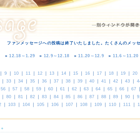
ファンメッセージへの投稿は終了いたしました。たくさんのメッ
»
12.18～1.29
»
12.9～12.18
»
11.20～12.9
»
11.6～11.20
｜
9
｜
10
｜
11
｜
12
｜
13
｜
14
｜
15
｜
16
｜
17
｜
18
｜
19
｜
20
｜
33
｜
34
｜
35
｜
36
｜
37
｜
38
｜
39
｜
40
｜
41
｜
42
｜
43
｜
4
｜
56
｜
57
｜
58
｜
59
｜
60
｜
61
｜
62
｜
63
｜
64
｜
65
｜
66
｜
67
｜
80
｜
81
｜
82
｜
83
｜
84
｜
85
｜
86
｜
87
｜
88
｜
89
｜
90
｜
9
2
｜
103
｜
104
｜
105
｜
106
｜
107
｜
108
｜
109
｜
110
｜
111
｜
1
た。