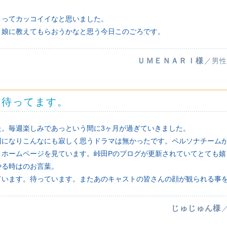
ノってカッコイイなと思いました。
、娘に教えてもらおうかなと思う今日このごろです。
ＵＭＥＮＡＲＩ様
／男性
リ待ってます。
た。毎週楽しみであっという間に3ヶ月が過ぎていきました。
回になりこんなにも寂しく思うドラマは無かったです。ペルソナチーム
くホームページを見ています。峠田Pのブログが更新されていてとても嬉
やる時はのお言葉。
ています。待っています。またあのキャストの皆さんの顔が観られる事
じゅじゅん様