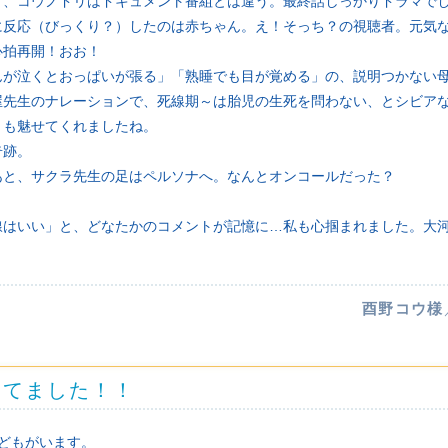
ど、コウノドリはドキュメント番組とは違う。最終話しっかりドラマで
に反応（びっくり？）したのは赤ちゃん。え！そっち？の視聴者。元気
心拍再開！おお！
んが泣くとおっぱいが張る」「熟睡でも目が覚める」の、説明つかない
屋先生のナレーションで、死線期～は胎児の生死を問わない、とシビア
」も魅せてくれましたね。
奇跡。
あと、サクラ先生の足はペルソナへ。なんとオンコールだった？
線はいい」と、どなたかのコメントが記憶に…私も心掴まれました。大
。
酉野コウ様
してました！！
どもがいます。