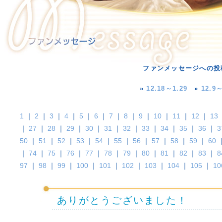
ファンメッセージへの投
»
12.18～1.29
»
12.9～
1
｜
2
｜
3
｜
4
｜
5
｜
6
｜
7
｜
8
｜
9
｜
10
｜
11
｜
12
｜
13
｜
27
｜
28
｜
29
｜
30
｜
31
｜
32
｜
33
｜
34
｜
35
｜
36
｜
3
50
｜
51
｜
52
｜
53
｜
54
｜
55
｜
56
｜
57
｜
58
｜
59
｜
60
｜
74
｜
75
｜
76
｜
77
｜
78
｜
79
｜
80
｜
81
｜
82
｜
83
｜
8
97
｜
98
｜
99
｜
100
｜
101
｜
102
｜
103
｜
104
｜
105
｜
10
ありがとうございました！