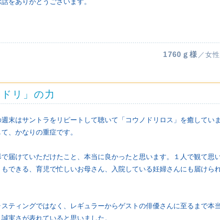
お話をありがとうございます。
1760ｇ様
／女性
ノドリ」の力
の週末はサントラをリピートして聴いて「コウノドリロス」を癒してい
して、かなりの重症です。
形で届けていただけたこと、本当に良かったと思います。１人で観て思
ともできる、育児で忙しいお母さん、入院している妊婦さんにも届けら
ャスティングではなく、レギュラーからゲストの俳優さんに至るまで本
、誠実さが表れていると思いました。