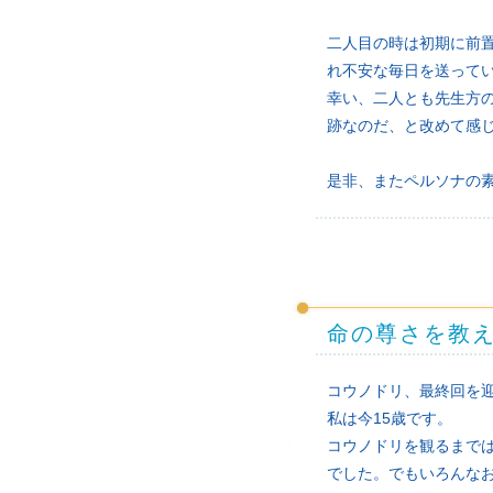
二人目の時は初期に前置
れ不安な毎日を送って
幸い、二人とも先生方
跡なのだ、と改めて感
是非、またペルソナの
命の尊さを教
コウノドリ、最終回を迎
私は今15歳です。
コウノドリを観るまで
でした。でもいろんな