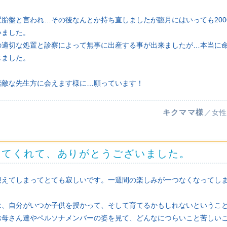
胎盤と言われ…その後なんとか持ち直しましたが臨月にはいっても200
いました。
の適切な処置と診察によって無事に出産する事が出来ましたが…本当に
じました。
素敵な先生方に会えます様に…願っています！
キクママ様
／女性
えてくれて、ありがとうございました。
えてしまってとても寂しいです。一週間の楽しみが一つなくなってしまい
は、自分がいつか子供を授かって、そして育てるかもしれないというこ
お母さん達やペルソナメンバーの姿を見て、どんなにつらいこと苦しい