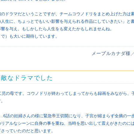
初のドラマだということですが、チームコウノドリをまとめ上げた力は
の人生に、ちょっとでもいい影響を与えられる作品にしていきたい」と
影響を与え、もしかしたら人生をも変えたかもしれませんね。
２で）も大いに期待しています。
メープルカナダ様
素敵なドラマでした
つ二児の母です。コウノドリが終わってしまってからも録画をみながら、
す。
時…6話の妊婦さんの様に緊急帝王切開になり、子宮が縮まらず全摘の一
のリアルなシーンに自身の事を重ね、当時を思い出して震えがきたのに
下さっていたのだと思います。