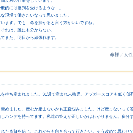
、間反対の仕事をしています。
一般的には批判を受けるような…。
んな現場で働きたいなって思いました。
ています。でも、命を授かると言う方がいいですね。
、それは、誰にも分からない。
見てまた、明日から頑張れます。
命様
／女性
気を持ち産まれました。31週で産まれ未熟児、アプガースコアも低く仮
。
を責めました。産むか産まないかも正直悩みました。けど産まないって
山しハンデを持ってます。私達の答えが正しいかはわかりません。多分
くれた奇跡を信じ、これからも向き合って行きたい。そう改めて思わせ