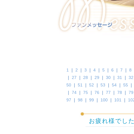
1
｜
2
｜
3
｜
4
｜
5
｜
6
｜
7
｜
8
｜
27
｜
28
｜
29
｜
30
｜
31
｜
32
50
｜
51
｜
52
｜
53
｜
54
｜
55
｜
74
｜
75
｜
76
｜
77
｜
78
｜
79
97
｜
98
｜
99
｜
100
｜
101
｜
10
お疲れ様でし