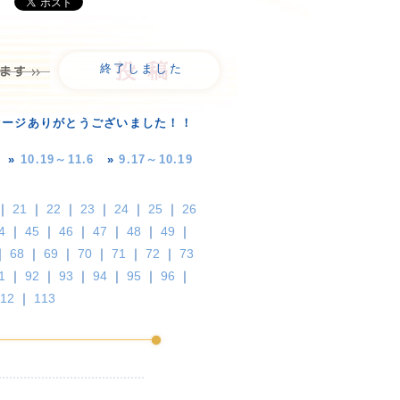
終了しました
セージありがとうございました！！
»
10.19～11.6
»
9.17～10.19
｜
21
｜
22
｜
23
｜
24
｜
25
｜
26
4
｜
45
｜
46
｜
47
｜
48
｜
49
｜
｜
68
｜
69
｜
70
｜
71
｜
72
｜
73
1
｜
92
｜
93
｜
94
｜
95
｜
96
｜
12
｜
113