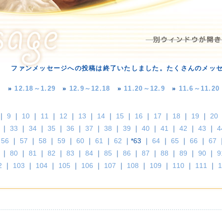
ファンメッセージへの投稿は終了いたしました。たくさんのメッ
»
12.18～1.29
»
12.9～12.18
»
11.20～12.9
»
11.6～11.20
｜
9
｜
10
｜
11
｜
12
｜
13
｜
14
｜
15
｜
16
｜
17
｜
18
｜
19
｜
20
｜
33
｜
34
｜
35
｜
36
｜
37
｜
38
｜
39
｜
40
｜
41
｜
42
｜
43
｜
4
｜
56
｜
57
｜
58
｜
59
｜
60
｜
61
｜
62
｜*63 ｜
64
｜
65
｜
66
｜
67
｜
80
｜
81
｜
82
｜
83
｜
84
｜
85
｜
86
｜
87
｜
88
｜
89
｜
90
｜
9
2
｜
103
｜
104
｜
105
｜
106
｜
107
｜
108
｜
109
｜
110
｜
111
｜
1
た