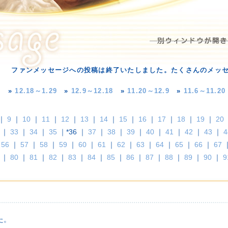
ファンメッセージへの投稿は終了いたしました。たくさんのメッ
»
12.18～1.29
»
12.9～12.18
»
11.20～12.9
»
11.6～11.20
｜
9
｜
10
｜
11
｜
12
｜
13
｜
14
｜
15
｜
16
｜
17
｜
18
｜
19
｜
20
｜
33
｜
34
｜
35
｜*36 ｜
37
｜
38
｜
39
｜
40
｜
41
｜
42
｜
43
｜
4
｜
56
｜
57
｜
58
｜
59
｜
60
｜
61
｜
62
｜
63
｜
64
｜
65
｜
66
｜
67
｜
80
｜
81
｜
82
｜
83
｜
84
｜
85
｜
86
｜
87
｜
88
｜
89
｜
90
｜
9
児
た。