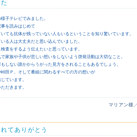
した
の様子テレビでみました。
記事を読みはじめて
ていても抗体が残っていない人もいるということを知り驚いています。
ている人は大丈夫だと思い込んでいました。
に検査をするよう伝えたいと思っています。
気で家族や子供が悲しい想いをしないよう啓発活動は大切なこと。
何もしない誰かからうがった見方をされることもあるでしょう。
や峠田Ｐ、そして番組に関わるすべての方の想いが
信じています。
いただきます。
マリアン様
くれてありがとう