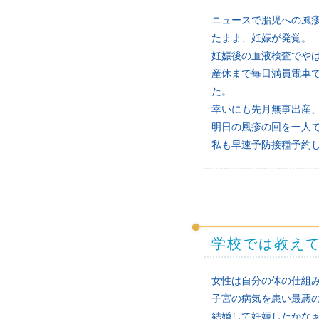
ニュースで胎児への風
たまま、妊娠が発覚。
妊娠後の血液検査でや
産休まで毎日満員電車
た。
幸いにも先月無事出産
明日の風疹の回を一人
私も早速予防接種予約
学校では教え
女性は自分の体の仕組
子宮の病気を患い最悪
結婚して妊娠したかな