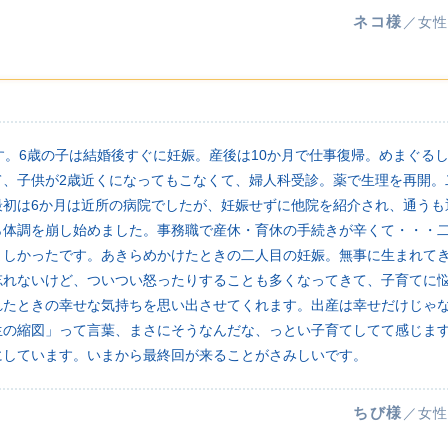
ネコ様
／女性
す。6歳の子は結婚後すぐに妊娠。産後は10か月で仕事復帰。めまぐる
て、子供が2歳近くになってもこなくて、婦人科受診。薬で生理を再開。
最初は6か月は近所の病院でしたが、妊娠せずに他院を紹介され、通うも
ら体調を崩し始めました。事務職で産休・育休の手続きが辛くて・・・
ましかったです。あきらめかけたときの二人目の妊娠。無事に生まれて
忘れないけど、ついつい怒ったりすることも多くなってきて、子育てに
れたときの幸せな気持ちを思い出させてくれます。出産は幸せだけじゃ
生の縮図」って言葉、まさにそうなんだな、っとい子育てしてて感じま
にしています。いまから最終回が来ることがさみしいです。
ちび様
／女性