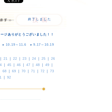
終了しました
セージありがとうございました！！
»
10.19～11.6
»
9.17～10.19
｜
21
｜
22
｜
23
｜
24
｜
25
｜
26
4
｜
45
｜
46
｜
47
｜
48
｜
49
｜
｜
68
｜
69
｜
70
｜
71
｜
72
｜
73
1
｜
92