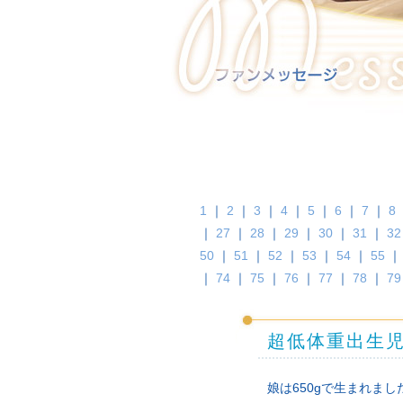
1
｜
2
｜
3
｜
4
｜
5
｜
6
｜
7
｜
8
｜
27
｜
28
｜
29
｜
30
｜
31
｜
32
50
｜
51
｜
52
｜
53
｜
54
｜
55
｜
74
｜
75
｜
76
｜
77
｜
78
｜
79
超低体重出生
娘は650gで生まれまし