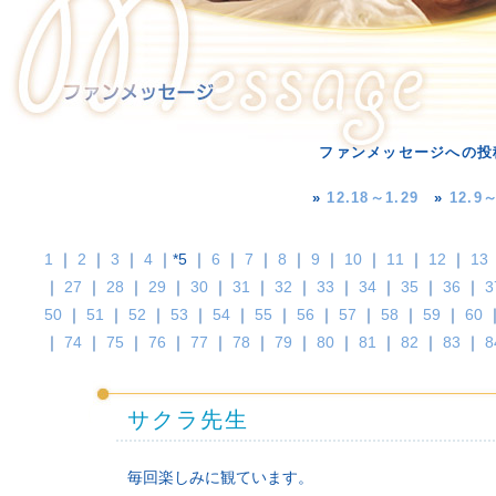
ファンメッセージへの投
»
12.18～1.29
»
12.9～
1
｜
2
｜
3
｜
4
｜*5 ｜
6
｜
7
｜
8
｜
9
｜
10
｜
11
｜
12
｜
13
｜
27
｜
28
｜
29
｜
30
｜
31
｜
32
｜
33
｜
34
｜
35
｜
36
｜
3
50
｜
51
｜
52
｜
53
｜
54
｜
55
｜
56
｜
57
｜
58
｜
59
｜
60
｜
74
｜
75
｜
76
｜
77
｜
78
｜
79
｜
80
｜
81
｜
82
｜
83
｜
8
サクラ先生
毎回楽しみに観ています。