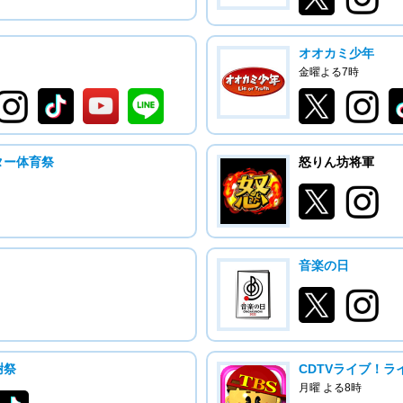
オオカミ少年
金曜よる7時
ター体育祭
怒りん坊将軍
音楽の日
謝祭
CDTVライブ！ラ
月曜 よる8時