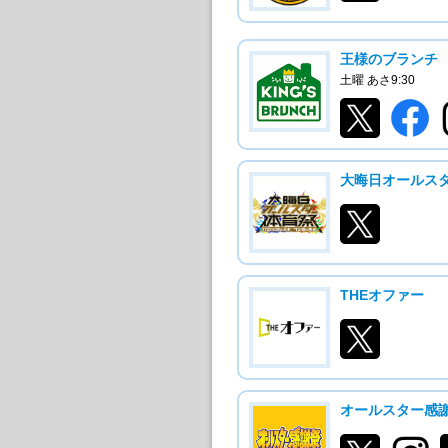
王様のブランチ
土曜 あさ9:30
大晦日オールス
THEオファー
オールスター感