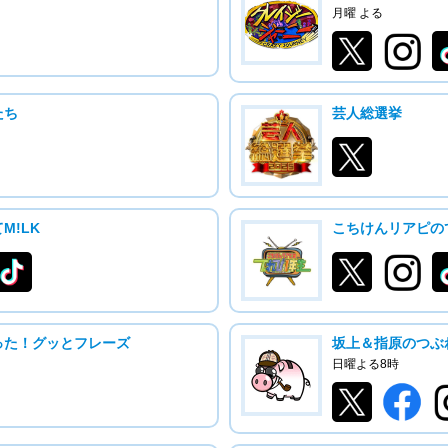
月曜 よる
たち
芸人総選挙
M!LK
こちけんリアピの
った！グッとフレーズ
坂上＆指原のつぶ
日曜よる8時