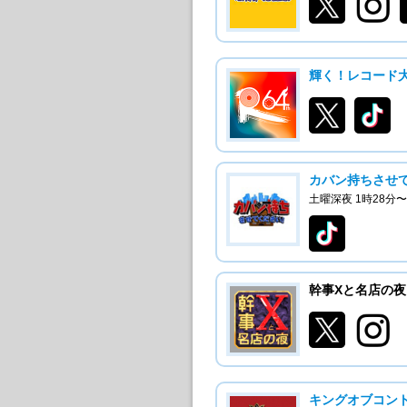
輝く！レコード
カバン持ちさせ
土曜深夜 1時28分〜
幹事Xと名店の夜
キングオブコン