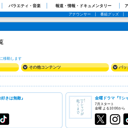
ップページ
バラエティ・音楽
報道・情報・ドキュメンタリー
アナウンサー
番組グッズ
覧
トに移動します
その他コンテンツ
バッ
の好きは無敵』
金曜ドラマ『Tシ
7月スタート
金曜 よる10:00から