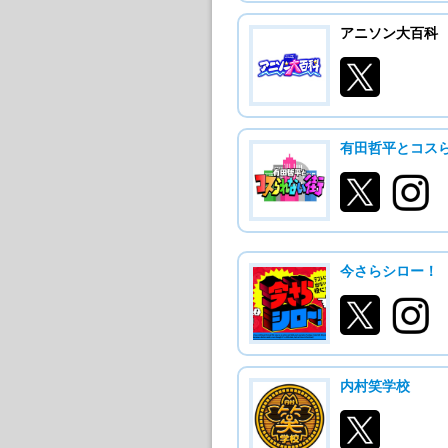
アニソン大百科
有田哲平とコス
今さらシロー！
内村笑学校