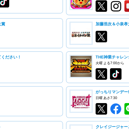
大賞
加藤浩次＆小泉孝
てください！
THE神業チャレン
火曜 よる7:00から
がっちりマンデー!
日曜 あさ7:30
ト
クレイジージャー