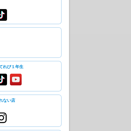
てれび１年生
れない店