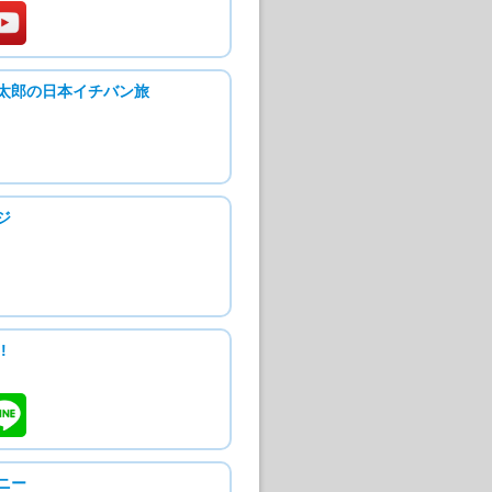
太郎の日本イチバン旅
ジ
!
ニー