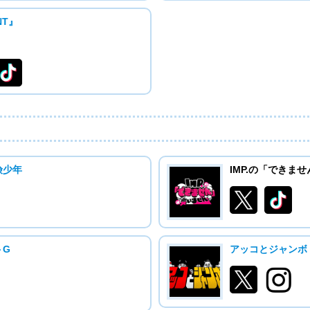
NT』
険少年
IMP.の「できま
トG
アッコとジャンボ