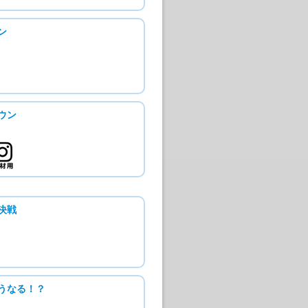
ン
ウン
決戦
うなる！？