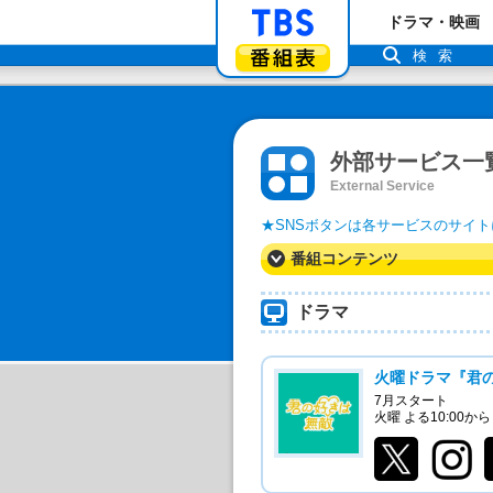
「TBSテレビ」ト
ドラマ・映画
番組表
検索
外部サービス一
★SNSボタンは各サービスのサイ
番組コンテンツ
ドラマ
火曜ドラマ『君
7月スタート
火曜 よる10:00から