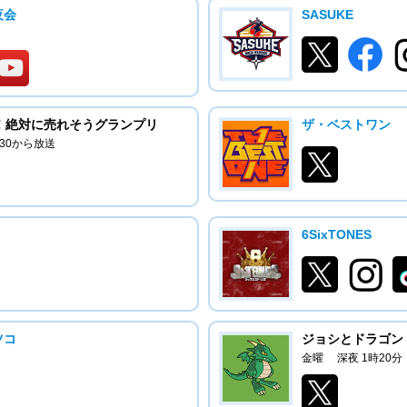
夜会
SASUKE
！絶対に売れそうグランプリ
ザ・ベストワン
：30から放送
6SixTONES
ツコ
ジョシとドラゴン
金曜 深夜 1時20分