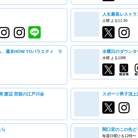
人生最高レストラ
土曜 よる11:30
、週末HOW TOバラエティ ラ
水曜日のダウンタ
水曜 よる10時
佐久間 渡辺 宮舘の江戸川会
スポーツ男子頂上
たら
関口宏のこの先ど
毎週日曜ひる12時〜