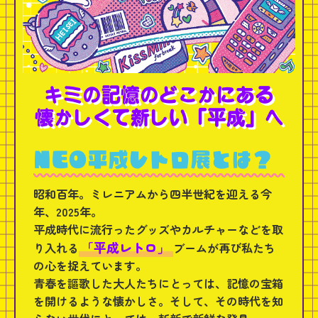
キミの記憶のどこかにある
懐かしくて新しい「平成」へ
NEO平成レトロ展とは？
昭和百年。ミレニアムから四半世紀を迎える今
年、2025年。
平成時代に流行ったグッズやカルチャーなどを取
「平成レトロ」
り入れる
ブームが再び私たち
の心を捉えています。
青春を謳歌した大人たちにとっては、記憶の宝箱
を開けるような懐かしさ。そして、その時代を知