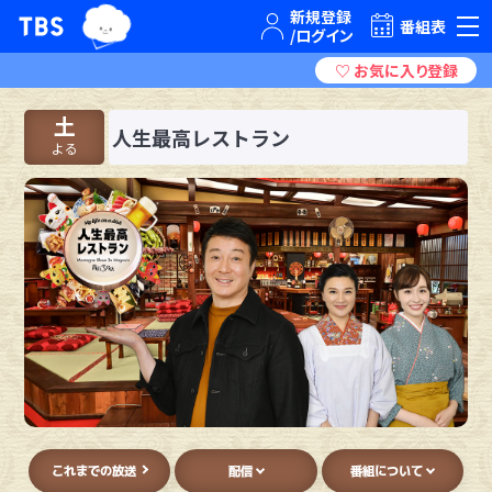
TBSグループキャラクター『ワクティ』
TBSテレビ｜ときめくときを。
番組表
土
人生最高レストラン
よる
これまでの放送
配信
番組について