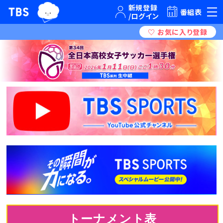
TBSグループキャラクター『ワクティ』
TBSテレビ｜ときめくときを。
番組表
トーナメント表