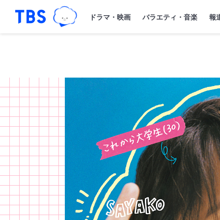
TBSグループキャラクター『ワクティ
「TBSテレビ｜ときめくときを。」トップペー
ドラマ・映画
バラエティ・音楽
報