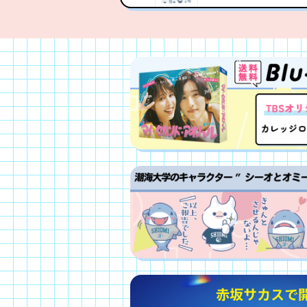
劇中使用タッ
売が決定！
オリジナル・
売が決定！
『マイ・セカ
藤パン コラボ