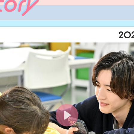
tory
202
▲