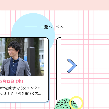
一覧ページへ
12月13日 (水)
2023年12月12日 (火)
が“超鈍感”な役とシンクロ
伊原六花×飯沼愛×箭内夢菜『
とは！？ 「胸を張れる男で
セカンド・アオハル』女子会
すが、しみじみ応援してく
人見知りのなのは誰？突然の
語に爆笑も！