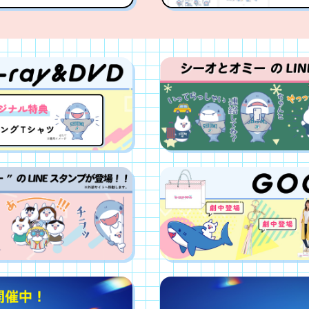
セルキーホルダーの発
伊原
トリ
2023.11.7
サウンドトラックの発
道枝
2023.11.1
ンド・アオハル』×伊
ドン
（第二弾）!!
発売
2023.10.20