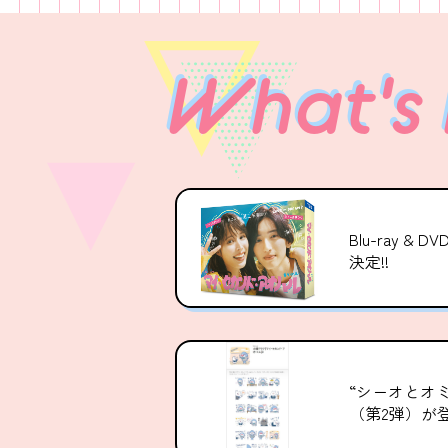
What's
Blu-ray &
決定!!
“シーオとオミ
（第2弾）が登