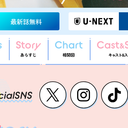
最新話無料
s
Story
Chart
Cast
&
あらすじ
相関図
キャスト&ス
cialSNS