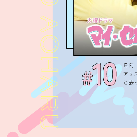
日向
アリ
と去