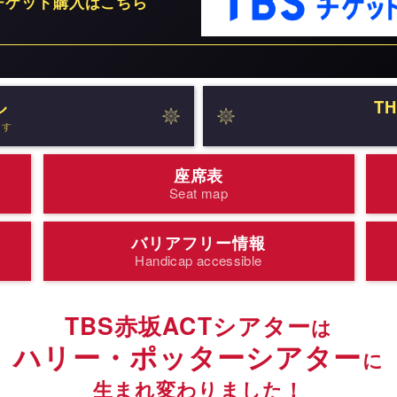
チケット購入はこちら
ル
TH
ます
座席表
Seat map
バリアフリー情報
Handicap accessible
TBS赤坂ACTシアター
は
ハリー・ポッターシアター
に
生まれ変わりました！