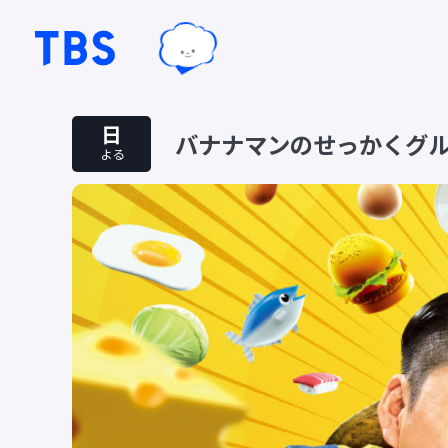
TBSテレビ｜ときめくときを。
TBSグループキャラクター『ワクテ
日
バナナマンのせっかくグ
よる