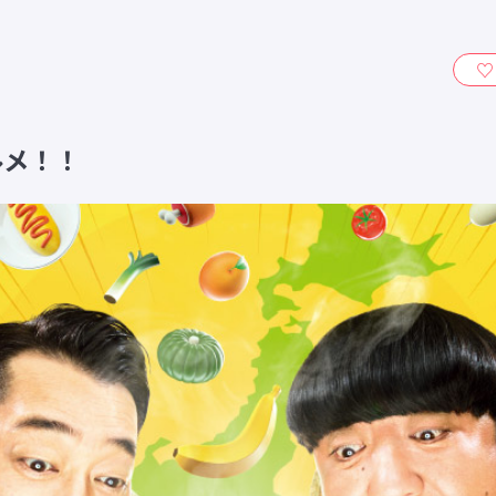
ィ』
ルメ！！