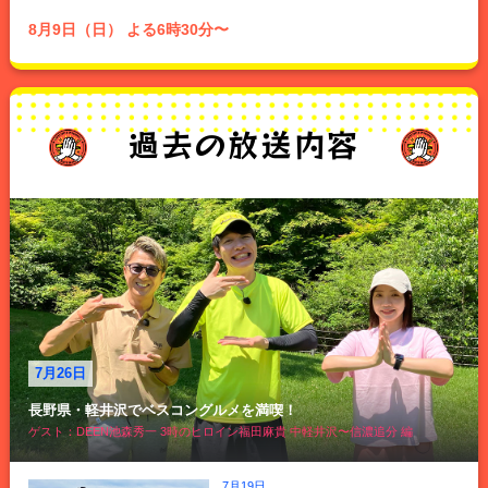
8月9日（日） よる6時30分〜
過去の放送内容
7月26日
長野県・軽井沢でベスコングルメを満喫！
ゲスト：DEEN池森秀一 3時のヒロイン福田麻貴 中軽井沢〜信濃追分 編
7月19日