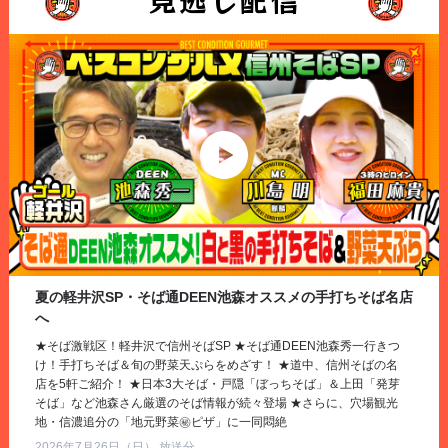
夏の軽井沢SP・そば通DEEN池森オススメの手打ちそば名店
へ
★そば激戦区！軽井沢で信州そばSP ★そば通DEEN池森秀一行きつ
け！手打ちそば＆旬の野菜天ぷらをめざす！ ★道中、信州そばの名
店を5軒ご紹介！ ★日本3大そば・戸隠「ぼっちそば」＆上田「発芽
そば」など池森さん厳選のそば情報が続々登場 ★さらに、穴場観光
地・信濃追分の「地元野菜㊙ピザ」に一同悶絶
2026年7月26日（日） 放送分