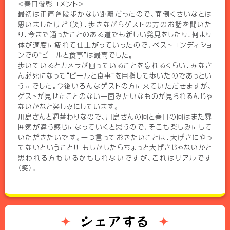
＜春日俊彰コメント＞
最初は正直普段歩かない距離だったので、面倒くさいなとは
思いましたけど（笑）、歩きながらゲストの方のお話を聞いた
り、今まで通ったことのある道でも新しい発見をしたり、何より
体が適度に疲れて仕上がっていったので、ベストコンディショ
ンでの“ビールと食事”は最高でした。
歩いているとカメラが回っていることを忘れるくらい、みなさ
ん必死になって“ビールと食事”を目指して歩いたのであっとい
う間でした。今後いろんなゲストの方に来ていただきますが、
ゲストが見せたことのない一面みたいなものが見られるんじゃ
ないかなと楽しみにしています。
川島さんと週替わりなので、川島さんの回と春日の回はまた雰
囲気が違う感じになっていくと思うので、そこも楽しみにして
いただきたいです。一つ言っておきたいことは、大げさにやっ
てないということ！！ もしかしたらちょっと大げさじゃないかと
思われる方もいるかもしれないですが、これはリアルです
（笑）。
シェアする