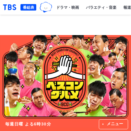
TBSグループキャラクター『ワクテ
「TBSテレビ｜ときめくときを。」トップページ
番組表
ドラマ・映画
バラエティ・音楽
報道
メニュー
毎週日曜 よる6時30分