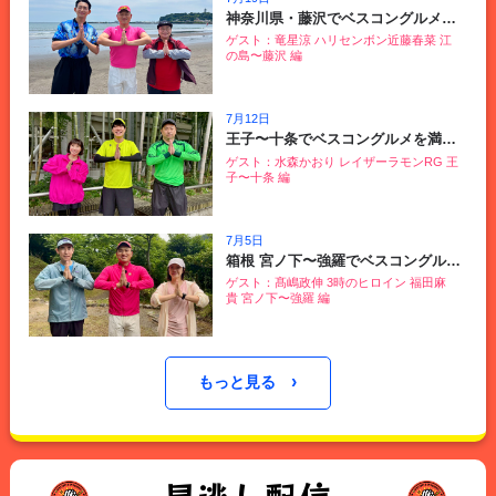
神奈川県・藤沢でベスコングルメを満喫！
ゲスト：竜星涼 ハリセンボン近藤春菜 江
の島〜藤沢 編
7月12日
王子〜十条でベスコングルメを満喫！
ゲスト：水森かおり レイザーラモンRG 王
子〜十条 編
7月5日
箱根 宮ノ下〜強羅でベスコングルメを満喫！
ゲスト：髙嶋政伸 3時のヒロイン 福田麻
貴 宮ノ下〜強羅 編
›
もっと見る
見逃し配信