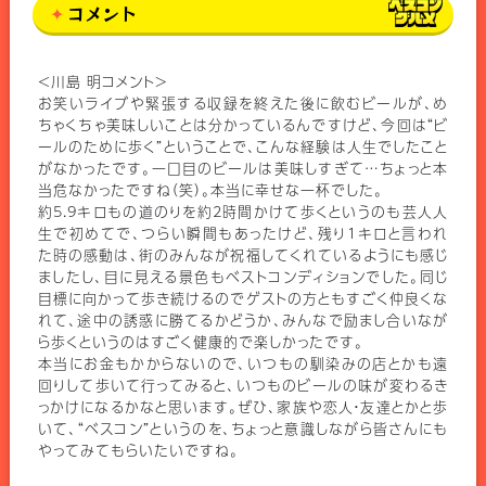
コメント
＜川島 明コメント＞
お笑いライブや緊張する収録を終えた後に飲むビールが、め
ちゃくちゃ美味しいことは分かっているんですけど、今回は“ビ
ールのために歩く”ということで、こんな経験は人生でしたこと
がなかったです。一口目のビールは美味しすぎて…ちょっと本
当危なかったですね（笑）。本当に幸せな一杯でした。
約5.9キロもの道のりを約2時間かけて歩くというのも芸人人
生で初めてで、つらい瞬間もあったけど、残り1キロと言われ
た時の感動は、街のみんなが祝福してくれているようにも感じ
ましたし、目に見える景色もベストコンディションでした。同じ
目標に向かって歩き続けるのでゲストの方ともすごく仲良くな
れて、途中の誘惑に勝てるかどうか、みんなで励まし合いなが
ら歩くというのはすごく健康的で楽しかったです。
本当にお金もかからないので、いつもの馴染みの店とかも遠
回りして歩いて行ってみると、いつものビールの味が変わるき
っかけになるかなと思います。ぜひ、家族や恋人・友達とかと歩
いて、“ベスコン”というのを、ちょっと意識しながら皆さんにも
やってみてもらいたいですね。