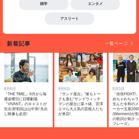
雑学
エンタメ
アスリート
新着記事
一覧ページ
8月6日
8月6日
8月3日
『THE TIME,』8月から毎
『サンド屋台』“箸もトー
「倍倍FIGHT
週金曜日に日曜劇場
クも進む”サンドウィッチ
めちゃわちゃラ
『VIVANT』のキャストが
マンの屋台に菜々緒、宮澤
生んだ令和のメ
生出演!初回は山中崇! 先出
エマら大人気の芸能人たち
ーカー玉屋206
し映像も必見!
が来店!
(Wienners)
の歌詞が刺さっ
フレーズ』