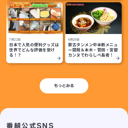
7月22日
6月20日
日本で人気の便利グッズは
蒙古タンメン中本新メニュ
世界でどんな評価を受け
ー開発＆本木・菅田・宮舘
る！？
カンヌでわらしべ長者！
もっとみる
番組公式SNS