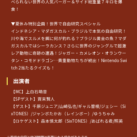
べられない世界の人気バーガー＆サイド総重量７キロを爆
食！
▼夏休み特別企画！世界で自由研究スペシャル
インドネシア・マダガスカル・ブラジルで本気の自由研究！
川や海でスルメを餌に何が釣れる？ブラジル黄金の魚？マダ
ガスカルではシーラカンス？さらに世界のジャングルで超激
レア動物に奇跡の遭遇！ジャガー・カメレオン・オランウー
タン・コモドドラゴン…貴重動物たちが続出！Nintendo Swi
tch 2当たるクイズも！
出演者
【MC】上白石萌音
【SPゲスト】賀来賢人
【ゲスト】千原ジュニア/山崎弘也/ギャル曽根/ジェシー（Si
xTONES）/ジャンボたかお（レインボー）/ゆうちゃみ
【ロケゲスト】森本慎太郎（SixTONES）/あばれる君/照英
※番組の内容と放送時間は変更になる場合があります。