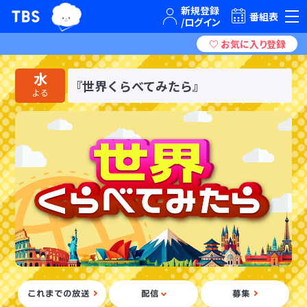
TBSグループキャラクター『ワクティ』
TBSテレビ｜ときめくときを。
番組表
水
『世界くらべてみたら』
よる
これまでの放送
配信
募集