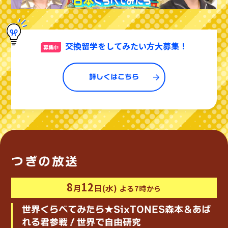
交換留学をしてみたい方大募集！
募集中
詳しくはこちら
つぎの放送
8
12
月
日(水)
よる7時から
世界くらべてみたら★SixTONES森本＆あば
れる君参戦！世界で自由研究