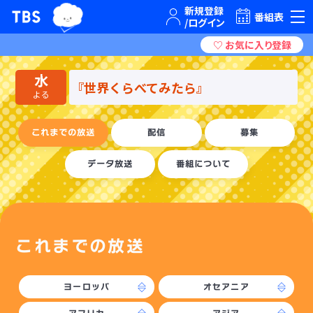
TBSグループキャラクター『ワクティ』
TBSテレビ｜ときめくときを。
番組表
水
『世界くらべてみたら』
よる
これまでの放送
配信
募集
データ放送
番組について
これまでの放送
ヨーロッパ
オセアニア