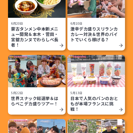
6月20日
6月10日
蒙古タンメン中本新メニ
激辛デカ盛りスリランカ
ュー開発＆本木・菅田・
カレー対決＆世界のバイ
宮舘カンヌでわらしべ長
トでいくら稼げる？
者！
5月22日
5月13日
世界スナック総選挙＆は
日本で人気のパンのおと
らぺこデカ盛りツアー！
もが本場フランスに挑
戦！