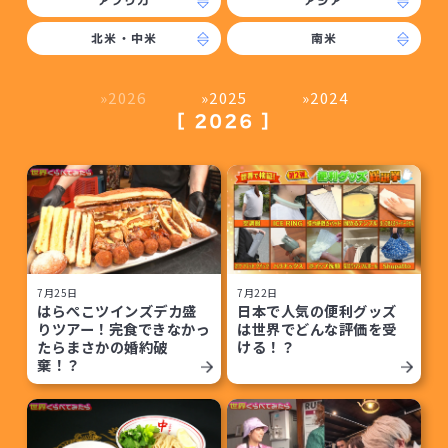
アフリカ
アジア
北米・中米
南米
2026
2025
2024
2026
7月25日
7月22日
はらぺこツインズデカ盛
日本で人気の便利グッズ
りツアー！完食できなかっ
は世界でどんな評価を受
たらまさかの婚約破
ける！？
棄！？