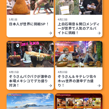
5月1日
4月22日
日本人が世界に挑戦SP！
上白石萌音＆関口メンディ
ーが世界で人気のアルバ
イトに挑戦！
4月15日
4月10日
ぞうさんパクパクが激辛の
ぞうさん＆キテレツ佐々
本場メキシコでデカ盛り
木vs世界の激辛デカ盛
対決！
り！