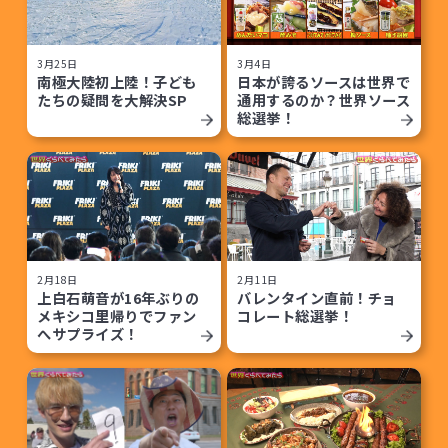
3月25日
3月4日
南極大陸初上陸！子ども
日本が誇るソースは世界で
たちの疑問を大解決SP
通用するのか？世界ソース
総選挙！
2月18日
2月11日
上白石萌音が16年ぶりの
バレンタイン直前！チョ
メキシコ里帰りでファン
コレート総選挙！
へサプライズ！