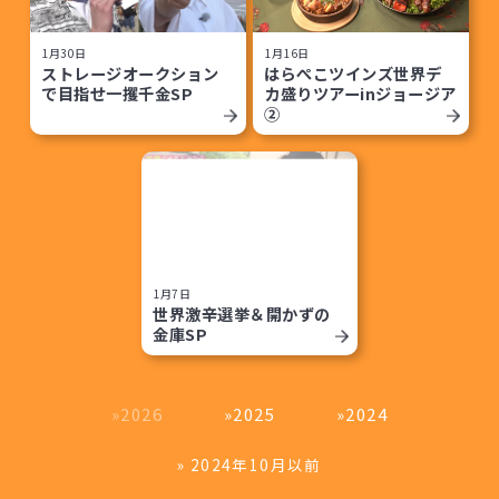
1月30日
1月16日
ストレージオークション
はらぺこツインズ世界デ
で目指せ一攫千金SP
カ盛りツアーinジョージア
②
1月7日
世界激辛選挙＆開かずの
金庫SP
2026
2025
2024
» 2024年10月以前