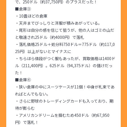
で、250ドル（約37,750円）のプラスだった！
■倉庫③
・10畳ほどの倉庫
・天井までびっしりと洋服が積みあがっている。
・尾形は自分の感を信じて狙うが、他の人はゴミの山だ
と敬遠され25ドル（約4000円）で落札
・落札価格25ドル＋処分料750ドル＝775ドル（約117,0
25円）以上がないとマイナスに
・ちらほら値段がつく服もあったが、買取価格は1400ド
ル（211,400円）。625ドル（94,375ドル）の儲けだっ
た！
■倉庫④
・狭い倉庫の中にスーツケースが11個！中身が札束であ
ればとんでもない。
・さらに野球のトレーディングカードも入っており、期
待が膨らむ
・アメリカンドリームを掴むため450ドル（約67,950
円）で落札！