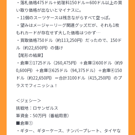
・落札価格475ドル＋処理料150ドル＝600ドル以上の買
い取り価格が出ないとマイナスに。
・11個のスーツケースは残念ながらすべて空っぽ。
・望みはメージャーリーグ関連グッズだが、それも1枚
もれカードが存在せず大した価格はつかず…
・買取価格750ドル（約113,250円）だったので、150ド
ル（約22,650円）の儲け
【尾形の結果】
・倉庫①1725ドル（260,475円）＋倉庫②600ドル（約9
0,600円）＋倉庫③625ドル（94,375ドル）＋倉庫④150
ドル（約22,650円）＝合計3100ドル（415,250円）のプ
ラスでフィニッシュ！
＜ジェシー＞
挑戦地：ロサンゼルス
軍資金：50万円（番組用意）
■倉庫①
・ギター、ギターケース、ナンバープレート、タイヤな