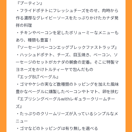
『プーティン』
・フライドポテトにフレッシュチーズをのせ、肉時から
作る濃厚なグレイビーソースをたっぷりかけたカナダ発
祥の料理
・チキンやベーコンを足したボリューミーなメニューも
あり、種類も豊富！
『ソーセージベーコンエッグブレックファストラップ』
・ハッシュドポテト、チーズ、目玉焼き、ベーコン、ソ
ーセージのセットがカナダの朝食の定番。そこに特製マ
ヨネーズをかけトルティーヤで包んだもの
『エッグBLTベーグル』
・ゴマやケシの実など数種類のトッピングを加えた風味
豊かなベーグルに燻製したベーコンやトマト、卵を挟む
『エブリシングベーグルwithレギュラークリームチー
ズ』
・たっぷりのクリームリーズが入っているシンプルなメ
ニュー
・ゴマなどのトッピングは有り無しを選べる