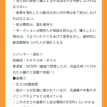
・見た目の直感で購入するか見送るかを判断しなければ
ならない。
・倉庫を落札したら数日以内に中の物は全て処分しなけ
ればならない。
・処分費用は、落札者持ち
・オークションは競売人が値段を読み上げ、購入したい
場合は、うなづいたりてをあげて意思を示し、最終的に
最高銀額をつけた人が落札となる
＜パンサー・尾形＞
挑戦地：テキサス州・ダラス
軍資金：50万円（番組で用意したが、利益を持って行か
れたら嫌だと自腹で参戦！）
■倉庫①
・広さは8畳程度
・段ボールが乱雑に置かれているが、洗濯機や木製のダ
イニングチェアなどは見えている
・この大きさの倉庫だと処分費用が8万円くらいかかる