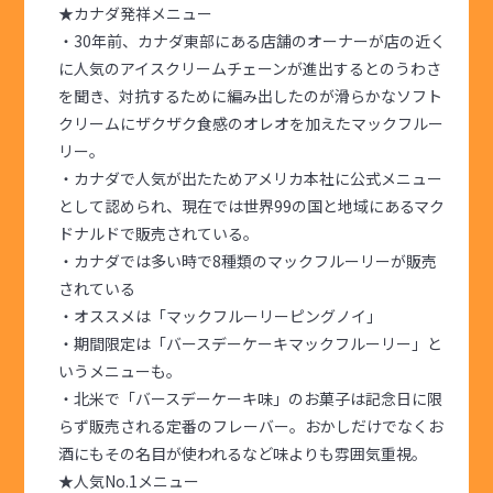
★カナダ発祥メニュー
・30年前、カナダ東部にある店舗のオーナーが店の近く
に人気のアイスクリームチェーンが進出するとのうわさ
を聞き、対抗するために編み出したのが滑らかなソフト
クリームにザクザク食感のオレオを加えたマックフルー
リー。
・カナダで人気が出たためアメリカ本社に公式メニュー
として認められ、現在では世界99の国と地域にあるマク
ドナルドで販売されている。
・カナダでは多い時で8種類のマックフルーリーが販売
されている
・オススメは「マックフルーリーピングノイ」
・期間限定は「バースデーケーキマックフルーリー」と
いうメニューも。
・北米で「バースデーケーキ味」のお菓子は記念日に限
らず販売される定番のフレーバー。おかしだけでなくお
酒にもその名目が使われるなど味よりも雰囲気重視。
★人気No.1メニュー