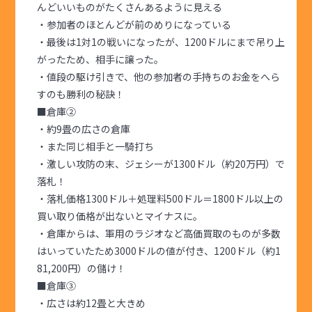
んどいいものがたくさんあるように見える
・参加者のほとんどが前のめりになっている
・最後は1対1の戦いになったが、1200ドルにまで吊り上
がったため、相手に譲った。
・値段の駆け引きで、他の参加者の手持ちのお金をへら
すのも勝利の秘訣！
■倉庫②
・約9畳の広さの倉庫
・また同じ相手と一騎打ち
・激しい攻防の末、ジェシーが1300ドル（約20万円）で
落札！
・落札価格1300ドル＋処理料500ドル＝1800ドル以上の
買い取り価格が出ないとマイナスに。
・倉庫からは、軍用のラジオなど高価買取のものが多数
はいっていたため3000ドルの値が付き、1200ドル（約1
81,200円）の儲け！
■倉庫③
・広さは約12畳と大きめ