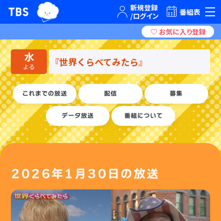
TBSグループキャラクター『ワクティ』
TBSテレビ｜ときめくときを。
番組表
水
『世界くらべてみたら』
よる
これまでの放送
配信
募集
データ放送
番組について
2026年1月30日の放送