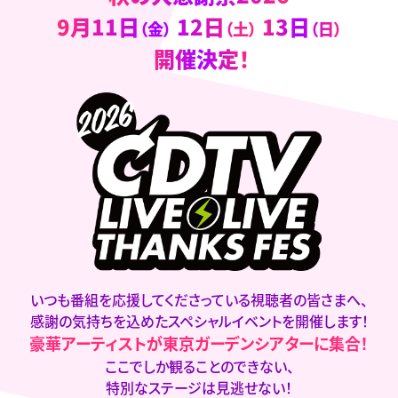
9月11日
12日
13日
（金）
（土）
（日）
開催決定！
いつも番組を応援してくださっている
視聴者の皆さまへ、
感謝の気持ちを込めた
スペシャルイベントを開催します！
豪華アーティストが
東京ガーデンシアターに集合！
ここでしか観ることのできない、
特別なステージは見逃せない！