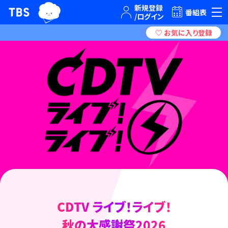
TBSテレビ｜ときめくときを。
番組表
CDTV ライブ！ライブ！
秋の大感謝祭2026