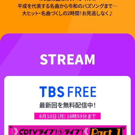
平成を代表する名曲から
令和のバズソングまで…
大ヒット・名曲づくしの2時間！
お見逃しなく♪
STREAM
無料配信サー
最新回を無料配信中！
8月10日（月）18時59分まで