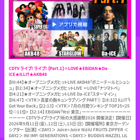
CDTV ライブ! ライブ! 【Part.1】＝LOVE★EBiDAN★Da-
iCE★ILLIT★AKB48
【00:44】★オープニングメガヒットLIVE AKB48「ポニーテールとシュシ
ュ」 【02:34】★オープニングメガヒットLIVE ＝LOVE「ナツマトペ」
【04:21】★オープニングメガヒットLIVE Da-iCE「スターマイン」
【06:47】 ＜VTR＞真夏の胸キュンラブソング PART① 【18:32】 ILLIT「I
Got Your Back」 【22:13】 ＜VTR＞7月の月間ランキング TOP25<25
位⇨11位> 【32:14】 EBiDAN「Yes! 東京」 ーーーーーーーーーーーー
ーーーー CDTVライブ！ライブ！秋の大感謝祭2026 開催決定！ 【開催日】
2026年9月11日（金）、12日（土）、13日（日） 【開催場所】 東京ガーデン
シアター 【出演】 ＜DAY1＞ Juice=Juice NiziU FRUITS ZIPPER ＜
DAY2＞ INI IMP. GENERATIONS ＜DAY3＞ BUDDiiS MAZZEL LIL