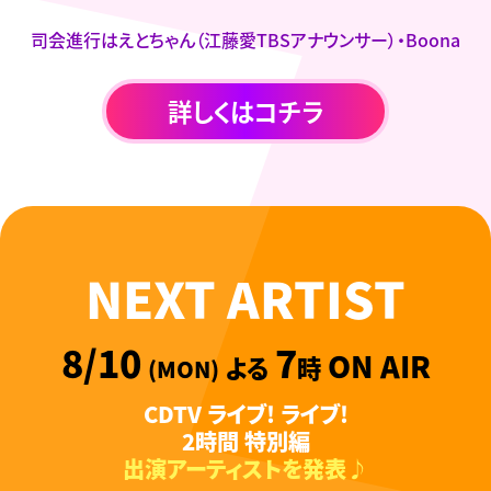
司会進行は
えとちゃん
（江藤愛TBSアナウンサー）
・Boona
詳しくはコチラ
NEXT ARTIST
8/10
7
ON AIR
よる
時
(MON)
CDTV ライブ! ライブ!
2時間 特別編
出演アーティストを発表♪