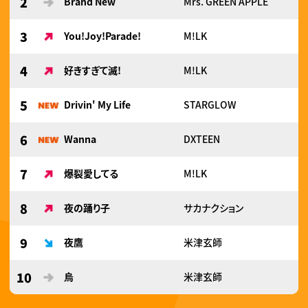
2
Brand New
Mrs. GREEN APPLE
3
You!Joy!Parade!
M!LK
4
好きすぎて滅!
M!LK
5
Drivin' My Life
STARGLOW
6
Wanna
DXTEEN
7
爆裂愛してる
M!LK
8
夜の踊り子
サカナクション
9
夜鷹
米津玄師
10
烏
米津玄師