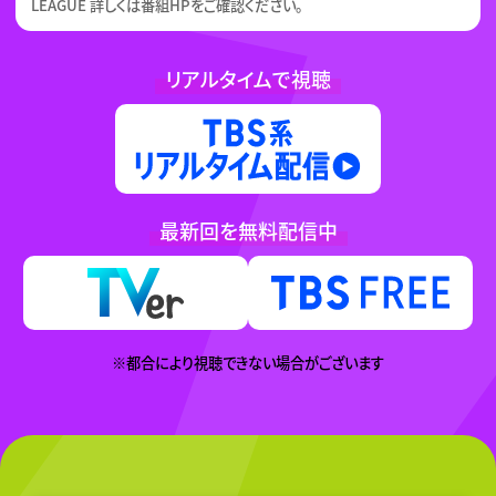
LEAGUE 詳しくは番組HPをご確認ください。
リアルタイムで視聴
TBS リア
最新回を無料配信中
TVer
※都合により視聴できない場合がございます