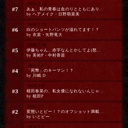
2016.7.12
#7
あぁ、私の青春は血のりとともにあり...
by ヘアメイク・日野萌菜美
2016.7.11
#6
白のショートパンツが溢れてます！？
by 衣裳・矢野竜大
2016.7.10
#5
伊藤ちゃん、赤字なんとかしてよ(怒...
by 美術P・中村香苗
2016.7.9
#4
「死幣」のキーマン！？
by 川嶋 D
2016.7.8
#3
植田春菜の、私女優になれないんじゃ...
by 植田P
2016.7.7
#2
変態いとピー！？のオフショット満載...
by いとピー
2016.7.1