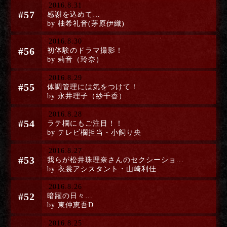
2016.8.31
#57
感謝を込めて…
by 柚希礼音(茅原伊織)
2016.8.30
#56
初体験のドラマ撮影！
by 莉音（玲奈）
2016.8.29
#55
体調管理には気をつけて！
by 永井理子（紗千香）
2016.8.28
#54
ラテ欄にもご注目！！
by テレビ欄担当・小飼り央
2016.8.27
#53
我らが松井珠理奈さんのセクシーショ...
by 衣裳アシスタント・山崎利佳
2016.8.26
#52
暗躍の日々…
by 東仲恵吾D
2016.8.25