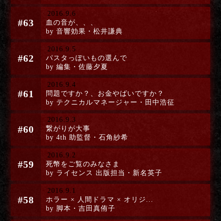
2016.9.6
#63
血の音が、、、
by 音響効果・松井謙典
2016.9.5
#62
パスタっぽいもの選んで
by 編集・佐藤夕夏
2016.9.4
#61
問題ですか？、お金やばいですか？
by テクニカルマネージャー・田中浩征
2016.9.3
#60
繋がりが大事
by 4th 助監督・石角紗希
2016.9.2
#59
死幣をご覧のみなさま
by ライセンス 出版担当・新名英子
2016.9.1
#58
ホラー × 人間ドラマ × オリジ...
by 脚本・吉田真侑子