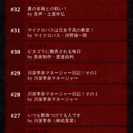
2016.8.6
#32
夏の名物との戦い！
by 音声・土屋年弘
2016.8.5
#31
マイクロバスは元女子高の教室！
by マイクロバス・河野雄一郎
2016.8.4
#30
ピタゴラに翻弄される毎日
by 美術制作・渡邉由利
2016.8.3
#29
川栄李奈マネージャー日記！その2
by 川栄李奈マネージャー
2016.8.2
#28
川栄李奈マネージャー日記！その１
by 川栄李奈マネージャー
2016.8.1
#27
いつも数珠つけてる人です
by 川栄李奈（林絵里菜）
2016.7.31