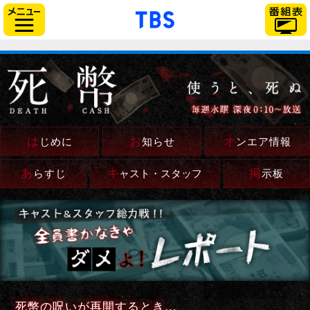
「TBSテレビ」トップペー
サイドメニュー
は
お
オ
じめに
知らせ
ンエア情報
あ
キ
掲
らすじ
ャスト・スタッフ
示板
死幣の呪いが再開するとき…