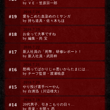
by ＶＥ・笠原宗一郎
2016.7.24
#19
愛をこめた血染めのミサンガ
by 持ち道具・佐々木ちほ
2016.7.23
#18
お金って大事ですね
by 編集・尚 宝
2016.7.22
#17
新人社員の「死幣」研修レポート！
by 新入社員・武田梓
2016.7.21
#16
怒鳴ってばかりじゃ悪いからたまには...
by チーフ監督・渡瀬暁彦
2016.7.20
#15
やり投げ選手べーやん
by 白洲迅（川辺雄大）
2016.7.19
#14
20代男子、引きこもりの日々...
by 音楽・大間々 昂