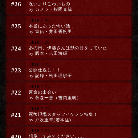
#26
呪いよりこわいもの
by カメラ・杉岡克哉
2016.7.30
#25
本当にあった怖い話…
by 宣伝・井田香帆里
2016.7.29
#24
あの日、伊藤さんは獣の目をしていた...
by 脚本・吉田海輝
2016.7.28
#23
公開仕返し！！
by 記録・松田理紗子
2016.7.27
#22
運命の出会い
by 萩森一恵（吉岡里帆）
2016.7.26
#21
死幣現場スタッフイケメン特集！
by 戸次重幸(若本猛)
2016.7.25
#20
想像してみてください……