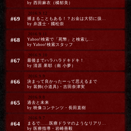
by 西田麻衣（橘郁美）
2016.9.12
#69
捕まることもある！？お金は大切に扱...
by 弁護士・國松崇
2016.9.11
#68
Yahoo!検索で「死幣」と検索し...
by Yahoo!検索スタッフ
2016.9.10
#67
最後までハラハラドキドキ！
by 清原 果耶（南 小夢）
2016.9.9
#66
決まって良かったーって思えるまで
by 装飾(小道具)・吉田奈津実
2016.9.8
#65
過去と未来
by 映像コンテンツ・長田直樹
2016.9.7
#64
まるで……医療ドラマのようなリアリ...
by 医療指導・岩崎善毅