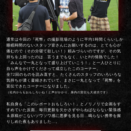
通常は今回の『死幣』の撮影現場のように平均1時間くらいしか
睡眠時間のないスタッフ皆さんにお願いするのは、とても心が
痛むので（その分寝て欲しい！）頼みづらいのですが、その気
持ちを上回ったのは…言うまでもなく、いとPの情熱でした！
「みんなで一丸となって盛り上げていこう！」と一人ひとりに
自ら声をかけてくださって成立したこのコーナー。
全72回のものを読み直すと、たくさんのスタッフのいろいろな
気持ちが濃く凝縮されていて、まさに一丸となって『死幣』を
宣伝できたコーナーになりました。
（社内からもおもしろいね！と声がかかり、身内の宣伝も大成功です）
私自身も「このレポートおもしろい！」とノリノリで企画をす
すめていた反面、毎日更新を欠かさずやらねばならない緊張感
＆原稿がこないソワソワ感に悪夢を見る日…鳴らない携帯を握
りしめた夜もありました…。