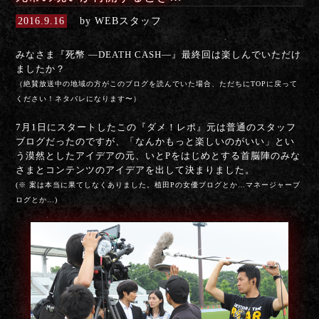
2016.9.16
by WEBスタッフ
みなさま『死幣 —DEATH CASH—』最終回は楽しんでいただけ
ましたか？
（絶賛放送中の地域の方がこのブログを読んでいた場合、ただちにTOPに戻って
ください！ネタバレになります〜）
7月1日にスタートしたこの『ダメ！レポ』元は普通のスタッフ
ブログだったのですが、「なんかもっと楽しいのがいい」とい
う漠然としたアイデアの元、いとPをはじめとする首脳陣のみな
さまとコンテンツのアイデアを出して決まりました。
(※ 案は本当に果てしなくありました。植田Pの女優ブログとか…マネージャーブ
ログとか…)