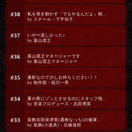
2016.8.12
#38
私を突き動かす「でもやるんだよ」精...
by スチール・下平知子
2016.8.11
#37
いや〜楽しかった♪
by 葉山奨之
2016.8.10
#36
葉山奨之マネージャーです
by 葉山奨之マネージャー
2016.8.9
#35
撮影なので少しお待ちください！！
by 制作部・稲川一男
2016.8.8
#34
夏の夜にゾッとさせるのにスタッフ熱...
by 音楽プロデュース・志田博英
2016.8.7
#33
装飾吉田奈津実(通称なっち)の後輩...
by 装飾(小道具)・石橋達郎