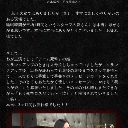
若本猛役・戸次重幸さん
『
若干大変ではありましたが（笑）、非常に楽しくやりがいの
ある現場でした。
睡眠時間が平均1時間というスタッフの皆さんには本当に頭がさ
がる思いです。本当に本当にありがとうございました！お疲れ
様でした！！
』
そして…
わが主演そして『チーム死幣』の姫！！
クランクアップのときは大号泣しちゃっていましたが、クラン
クアップ後、出番が終わっても最後の最後までスタッフを待っ
て、一人ひとりに手渡しで手書きのメッセージカードをくれま
した。そのとてもあたたかく優しいメッセージに、やはり「我
らが姫！」と感服いたしました。その日の別れ際もまた泣きな
がら「もう死幣ロスだよぉ〜（泣）」と帰宅されていきました
（笑）。
本当に3ヶ月間お疲れ様でした！！