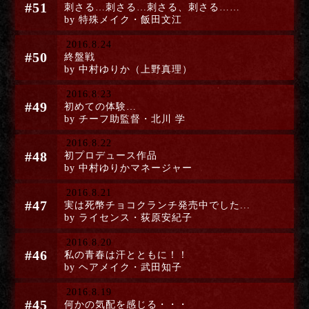
#51
刺さる…刺さる…刺さる、刺さる……
by 特殊メイク・飯田文江
2016.8.24
#50
終盤戦
by 中村ゆりか（上野真理）
2016.8.23
#49
初めての体験…
by チーフ助監督・北川 学
2016.8.22
#48
初プロデュース作品
by 中村ゆりかマネージャー
2016.8.21
#47
実は死幣チョコクランチ発売中でした...
by ライセンス・荻原安紀子
2016.8.20
#46
私の青春は汗とともに！！
by ヘアメイク・武田知子
2016.8.19
#45
何かの気配を感じる・・・