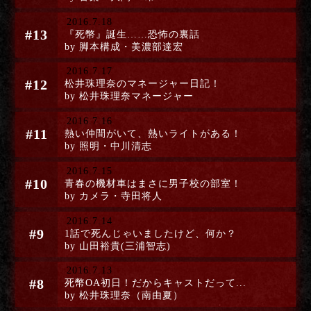
2016.7.18
#13
『死幣』誕生……恐怖の裏話
by 脚本構成・美濃部達宏
2016.7.17
#12
松井珠理奈のマネージャー日記！
by 松井珠理奈マネージャー
2016.7.16
#11
熱い仲間がいて、熱いライトがある！
by 照明・中川清志
2016.7.15
#10
青春の機材車はまさに男子校の部室！
by カメラ・寺田将人
2016.7.14
#9
1話で死んじゃいましたけど、何か？
by 山田裕貴(三浦智志)
2016.7.13
#8
死幣OA初日！だからキャストだって...
by 松井珠理奈（南由夏）