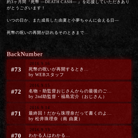
約3ヶ月間『死幣 —DEATH CASH— 』を応援していただきあり
がとうございます！
いつの日か、また成長した由夏と小夢ちゃんに会える日—
死幣の呪いの再開が訪れるそのときまで…
BackNumber
2016.9.16
#73
死幣の呪いが再開するとき…
by WEBスタッフ
2016.9.15
#72
名物・助監督おじさんからの最後のご...
by 2nd助監督・福島宏介（おじさん）
2016.9.14
#71
最終回！だから珠理奈だって書くのよ...
by 松井珠理奈（南 由夏）
2016.9.13
#70
わかる人はわかる…