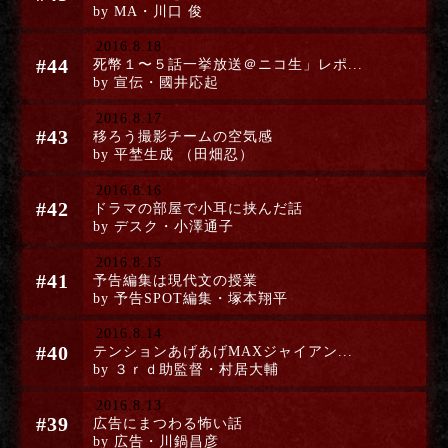
by MA・川口 俊
2016.8.18
#44
死幣１〜５話一挙放送＠ニコ生」レポ...
by 宣伝・國井応起
2016.8.17
#43
移ろう撮影チームの空気感
by 平埜生成 （田畑忍）
2016.8.16
#42
ドラマの部屋で小耳に挟んだ話
by デスク・小澤通子
2016.8.15
#41
予告編集は現代文の授業
by 予告SPOT編集・塚本翔平
2016.8.14
#40
テンションあげあげMAXジャイアン...
by ３ｒｄ助監督・村居大輔
2016.8.13
#39
広告にまつわる怖い話
by 広告・川鍋昌彦