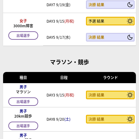
DAY7 9/19(金)
決勝 結果
女子
DAY3 9/15
(月祝)
予選 結果
3000m障害
出場選手
DAY5 9/17(水)
決勝 結果
マラソン・競歩
種目
日程
ラウンド
男子
マラソン
DAY3 9/15
(月祝)
決勝 結果
出場選手
男子
20km競歩
DAY8 9/20
(土)
決勝 結果
出場選手
男子