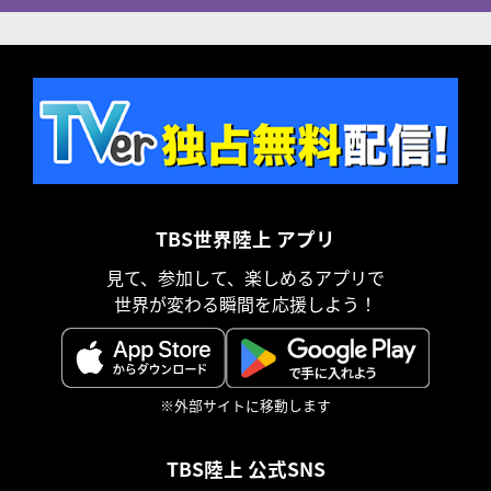
TBS世界陸上 アプリ
見て、参加して、楽しめるアプリで
世界が変わる瞬間を応援しよう！
※外部サイトに移動します
TBS陸上 公式SNS