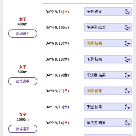
DAY2 9/14
(日)
予選 結果
女子
400m
DAY4 9/16(火)
準決勝 結果
出場選手
DAY6 9/18(木)
決勝 結果
DAY6 9/18(木)
予選 結果
女子
800m
DAY7 9/19(金)
準決勝 結果
出場選手
DAY9 9/21
(日)
決勝 結果
DAY1 9/13
(土)
予選 結果
女子
1500m
DAY2 9/14
(日)
準決勝 結果
出場選手