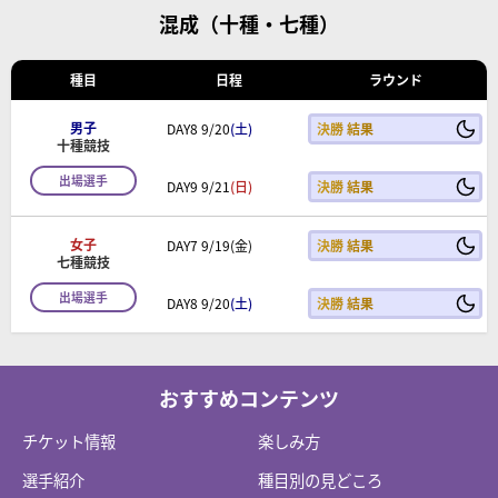
混成（十種・七種）
種目
日程
ラウンド
男子
DAY8 9/20
(土)
決勝 結果
十種競技
出場選手
DAY9 9/21
(日)
決勝 結果
女子
DAY7 9/19(金)
決勝 結果
七種競技
出場選手
DAY8 9/20
(土)
決勝 結果
おすすめコンテンツ
チケット情報
楽しみ方
選手紹介
種目別の見どころ