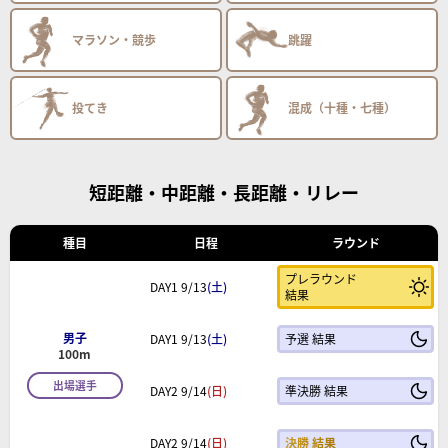
マラソン・競歩
跳躍
投てき
混成（十種・七種）
短距離・中距離・長距離・リレー
種目
日程
ラウンド
プレラウンド
DAY1 9/13
(土)
結果
男子
DAY1 9/13
(土)
予選 結果
100m
出場選手
DAY2 9/14
(日)
準決勝 結果
DAY2 9/14
(日)
決勝 結果