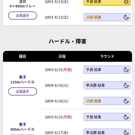
混合
DAY1 9/13
(土)
予選 結果
4×400mリレー
出場選手
DAY1 9/13
(土)
決勝 結果
ハードル・障害
種目
日程
ラウンド
DAY3 9/15
(月祝)
予選 結果
男子
110mハードル
DAY4 9/16(火)
準決勝 結果
出場選手
DAY4 9/16(火)
決勝 結果
DAY3 9/15
(月祝)
予選 結果
男子
400mハードル
DAY5 9/17(水)
準決勝 結果