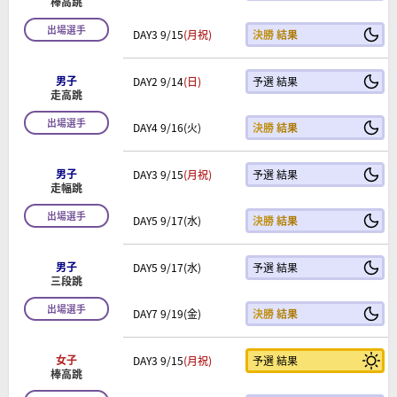
棒高跳
出場選手
DAY3 9/15
(月祝)
決勝 結果
男子
DAY2 9/14
(日)
予選 結果
走高跳
出場選手
DAY4 9/16(火)
決勝 結果
男子
DAY3 9/15
(月祝)
予選 結果
走幅跳
出場選手
DAY5 9/17(水)
決勝 結果
男子
DAY5 9/17(水)
予選 結果
三段跳
出場選手
DAY7 9/19(金)
決勝 結果
女子
DAY3 9/15
(月祝)
予選 結果
棒高跳