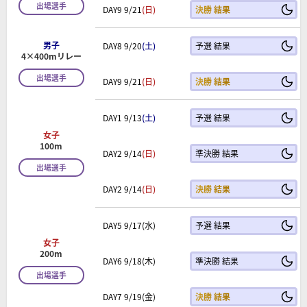
出場選手
DAY9 9/21
(日)
決勝 結果
男子
DAY8 9/20
(土)
予選 結果
4×400mリレー
出場選手
DAY9 9/21
(日)
決勝 結果
DAY1 9/13
(土)
予選 結果
女子
100m
DAY2 9/14
(日)
準決勝 結果
出場選手
DAY2 9/14
(日)
決勝 結果
DAY5 9/17(水)
予選 結果
女子
200m
DAY6 9/18(木)
準決勝 結果
出場選手
DAY7 9/19(金)
決勝 結果