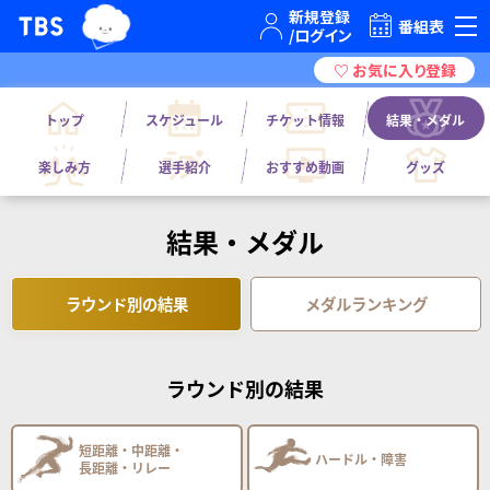
TBSグループキャラクター『ワクティ』
TBSテレビ｜ときめくときを。
番組表
トップ
スケジュール
チケット情報
結果・メダル
楽しみ方
選手紹介
おすすめ動画
グッズ
結果・メダル
ラウンド別の結果
メダルランキング
ラウンド別の結果
短距離・中距離・
ハードル・障害
長距離・リレー