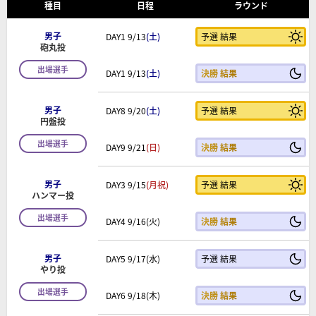
種目
日程
ラウンド
男子
DAY1 9/13
(土)
予選 結果
砲丸投
出場選手
DAY1 9/13
(土)
決勝 結果
男子
DAY8 9/20
(土)
予選 結果
円盤投
出場選手
DAY9 9/21
(日)
決勝 結果
男子
DAY3 9/15
(月祝)
予選 結果
ハンマー投
出場選手
DAY4 9/16(火)
決勝 結果
男子
DAY5 9/17(水)
予選 結果
やり投
出場選手
DAY6 9/18(木)
決勝 結果