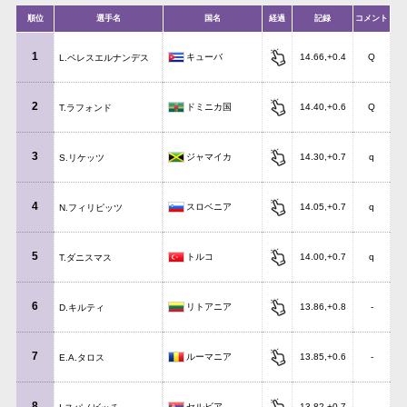
順位
選手名
国名
経過
記録
コメント
1
キューバ
14.66,+0.4
Q
L.ペレスエルナンデス
2
ドミニカ国
14.40,+0.6
Q
T.ラフォンド
3
ジャマイカ
14.30,+0.7
q
S.リケッツ
4
スロベニア
14.05,+0.7
q
N.フィリピッツ
5
トルコ
14.00,+0.7
q
T.ダニスマス
6
リトアニア
13.86,+0.8
-
D.キルティ
7
ルーマニア
13.85,+0.6
-
E.A.タロス
8
セルビア
13.82,+0.7
-