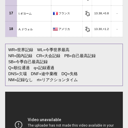
17
フランス
13.38,+0.8
-
I.ギヨーム
18
アメリカ
13.30,+1.2
-
A.ドウォル
WR
=世界記録
WL
=今季世界最高
NR
=国内記録
CR
=大会記録
PB
=自己最高記録
SB
=今季自己最高記録
Q
=順位通過
q
=記録通過
DNS
=欠場
DNF
=途中棄権
DQ
=失格
NM
=記録なし
rt
=リアクションタイム