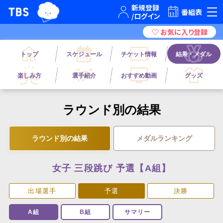
TBSグループキャラクター『ワクティ』
TBSテレビ｜ときめくときを。
番組表
トップ
スケジュール
チケット情報
結果・メダル
楽しみ方
選手紹介
おすすめ動画
グッズ
ラウンド別の結果
ラウンド別の結果
メダルランキング
女子 三段跳び 予選【A組】
出場選手
予選
決勝
A組
B組
サマリー