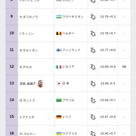
I.スパノビッチ
9
ウズベキスタン
13.79,+0.3
-
S.ダフロノワ
10
ベルギー
13.79,+0.7
-
I.マッソン
11
フィンランド
13.77,+0.6
-
S.サルミネン
12
イタリア
13.69,+0.6
SB
D.デルカ
13
日 本
13.66,-0.3
-
高島 真織子
14
ブラジル
13.54,+0.7
-
G.サントス
15
ドイツ
13.47,+0.9
-
J.マドゥカ
16
ウクライナ
13.40,+0.7
-
O.コルスン