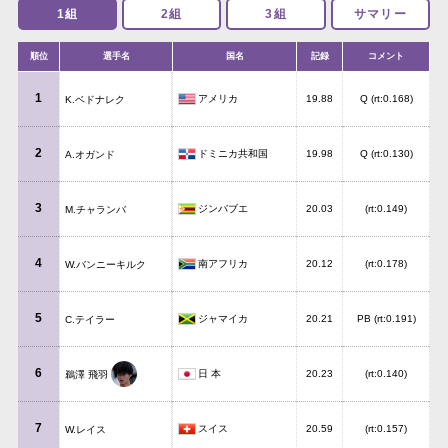
1組
2組
3組
サマリー
順位
選手名
国名
記録
コメント
1
アメリカ
19.88
Q (rt:0.168)
K.ベドナレク
2
ドミニカ共和国
19.98
Q (rt:0.130)
A.オガンド
3
ジンバブエ
20.03
(rt:0.149)
M.チャランバ
4
南アフリカ
20.12
(rt:0.178)
W.バンニーキルク
5
ジャマイカ
20.21
PB (rt:0.191)
C.テイラー
6
日 本
20.23
(rt:0.140)
鵜澤 飛羽
7
スイス
20.59
(rt:0.157)
W.レイス