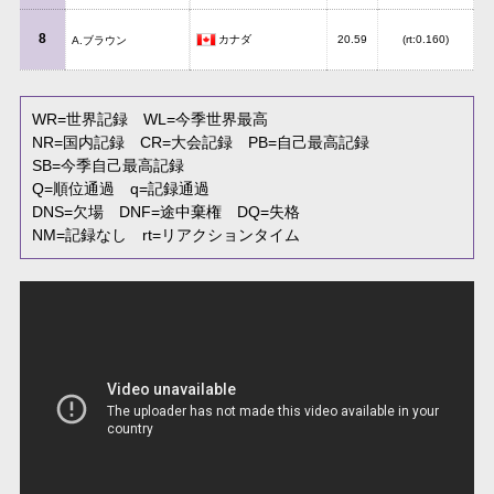
8
カナダ
20.59
(rt:0.160)
A.ブラウン
WR
=世界記録
WL
=今季世界最高
NR
=国内記録
CR
=大会記録
PB
=自己最高記録
SB
=今季自己最高記録
Q
=順位通過
q
=記録通過
DNS
=欠場
DNF
=途中棄権
DQ
=失格
NM
=記録なし
rt
=リアクションタイム