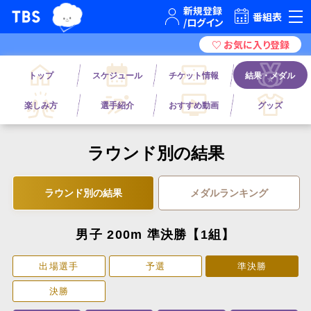
TBSテレビ｜ときめくときを。
番組表
トップ
スケジュール
チケット情報
結果・メダル
楽しみ方
選手紹介
おすすめ動画
グッズ
ラウンド別の結果
ラウンド別の結果
メダルランキング
男子 200m 準決勝【1組】
出場選手
予選
準決勝
決勝