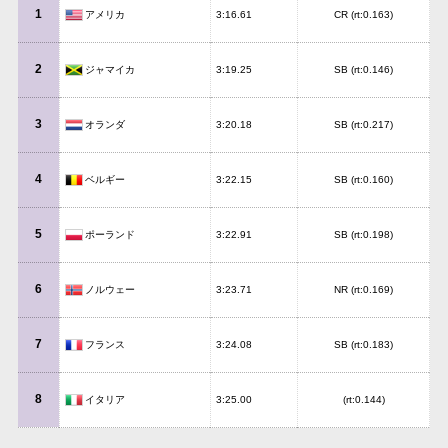
1
アメリカ
3:16.61
CR (rt:0.163)
2
ジャマイカ
3:19.25
SB (rt:0.146)
3
オランダ
3:20.18
SB (rt:0.217)
4
ベルギー
3:22.15
SB (rt:0.160)
5
ポーランド
3:22.91
SB (rt:0.198)
6
ノルウェー
3:23.71
NR (rt:0.169)
7
フランス
3:24.08
SB (rt:0.183)
8
イタリア
3:25.00
(rt:0.144)