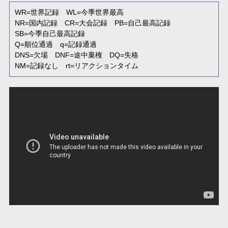
WR
=世界記録
WL
=今季世界最高
NR
=国内記録
CR
=大会記録
PB
=自己最高記録
SB
=今季自己最高記録
Q
=順位通過
q
=記録通過
DNS
=欠場
DNF
=途中棄権
DQ
=失格
NM
=記録なし
rt
=リアクションタイム