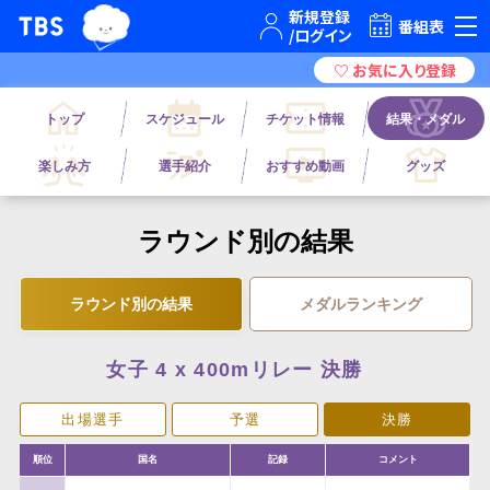
TBSグループキャラクター『ワクティ』
TBSテレビ｜ときめくときを。
番組表
トップ
スケジュール
チケット情報
結果・メダル
楽しみ方
選手紹介
おすすめ動画
グッズ
ラウンド別の結果
ラウンド別の結果
メダルランキング
女子 4 x 400mリレー 決勝
出場選手
予選
決勝
順位
国名
記録
コメント