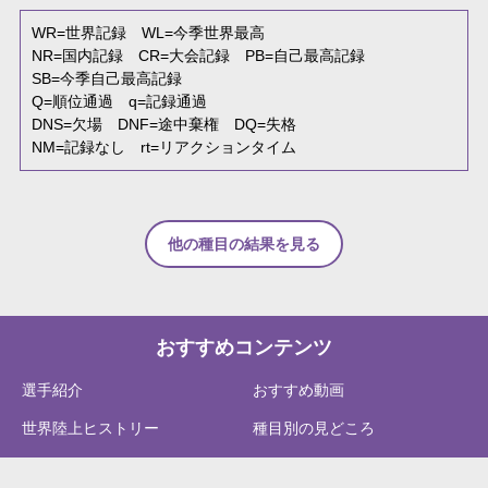
WR
=世界記録
WL
=今季世界最高
NR
=国内記録
CR
=大会記録
PB
=自己最高記録
SB
=今季自己最高記録
Q
=順位通過
q
=記録通過
DNS
=欠場
DNF
=途中棄権
DQ
=失格
NM
=記録なし
rt
=リアクションタイム
他の種目の結果を見る
おすすめコンテンツ
選手紹介
おすすめ動画
世界陸上ヒストリー
種目別の見どころ