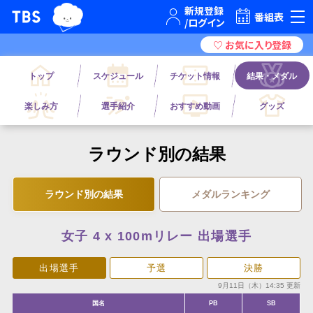
TBSグループキャラクター『ワクティ』
TBSテレビ｜ときめくときを。
番組表
トップ
スケジュール
チケット情報
結果・メダル
楽しみ方
選手紹介
おすすめ動画
グッズ
ラウンド別の結果
ラウンド別の結果
メダルランキング
女子 4 x 100mリレー 出場選手
出場選手
予選
決勝
9月11日（木）14:35 更新
国名
PB
SB